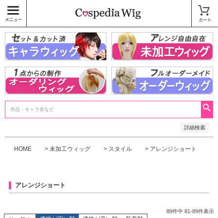
価格
〜
商品タグ
キャラウィッグ
未加工ウィッグ
ベースウィッグ
衣装
SALE中
検索
詳細検索
HOME
未加工ウィッグ
スタイル
アレンジショート
アレンジショート
89
件中
81
-
89
件表示