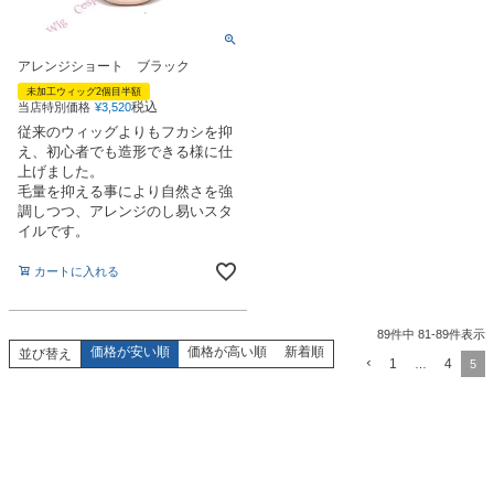
アレンジショート ブラック
未加工ウィッグ2個目半額
税込
当店特別価格
¥
3,520
従来のウィッグよりもフカシを抑
え、初心者でも造形できる様に仕
上げました。
毛量を抑える事により自然さを強
調しつつ、アレンジのし易いスタ
イルです。
カートに入れる
89
件中
81
-
89
件表示
価格が安い順
価格が高い順
新着順
並び替え
1
4
…
5