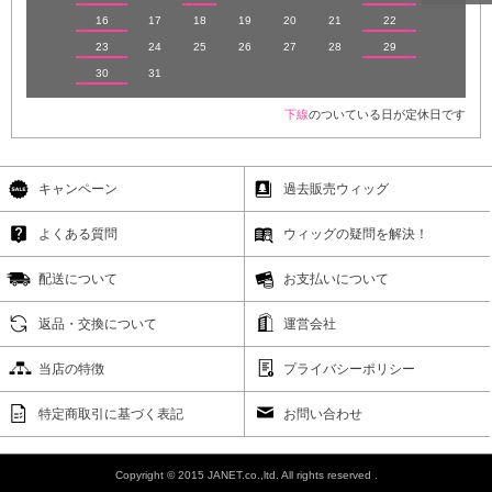
16
17
18
19
20
21
22
23
24
25
26
27
28
29
30
31
下線
のついている日が定休日です
キャンペーン
過去販売ウィッグ
よくある質問
ウィッグの疑問を解決！
配送について
お支払いについて
返品・交換について
運営会社
当店の特徴
プライバシーポリシー
特定商取引に基づく表記
お問い合わせ
Copyright © 2015 JANET.co.,ltd. All rights reserved .