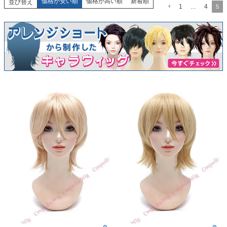
価格が安い順
価格が高い順
新着順
並び替え
1
4
…
5