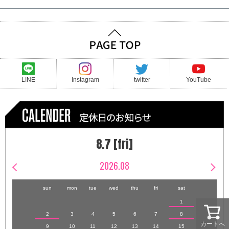
LINE
Instagram
twitter
YouTube
8.7 [fri]
2026.08
sun
mon
tue
wed
thu
fri
sat
1
2
3
4
5
6
7
8
カートへ
9
10
11
12
13
14
15