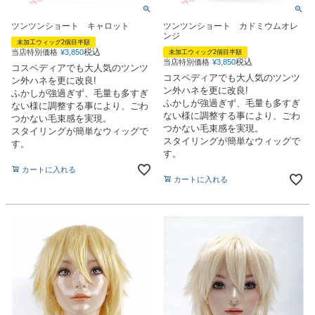
ツンツンショート キャロット
ツンツンショート カドミウムオレ
ンジ
未加工ウィッグ2個目半額
税込
当店特別価格
¥
3,850
未加工ウィッグ2個目半額
税込
当店特別価格
¥
3,850
コスペディアでも大人気のツンツ
コスペディアでも大人気のツンツ
ン外ハネを更に改良!
ン外ハネを更に改良!
ふかしが強過ぎず、毛量も多すぎ
ふかしが強過ぎず、毛量も多すぎ
ない様に調整する事により、ごわ
ない様に調整する事により、ごわ
つかない毛束感を実現。
つかない毛束感を実現。
スタイリングが簡単なウィッグで
スタイリングが簡単なウィッグで
す。
す。
カートに入れる
カートに入れる