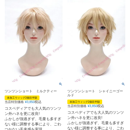
ツンツンショート ミルクティー
ツンツンショート シャイニーゴー
ルド
未加工ウィッグ2個目半額
税込
当店特別価格
¥
3,850
未加工ウィッグ2個目半額
税込
当店特別価格
¥
3,850
コスペディアでも大人気のツンツ
コスペディアでも大人気のツンツ
ン外ハネを更に改良!
ン外ハネを更に改良!
ふかしが強過ぎず、毛量も多すぎ
ふかしが強過ぎず、毛量も多すぎ
ない様に調整する事により、ごわ
ない様に調整する事により、ごわ
つかない毛束感を実現。