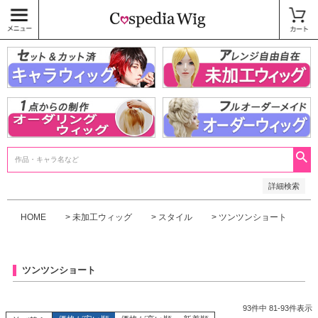
価格
〜
商品タグ
キャラウィッグ
未加工ウィッグ
ベースウィッグ
衣装
SALE中
検索
詳細検索
HOME
未加工ウィッグ
スタイル
ツンツンショート
ツンツンショート
93
件中
81
-
93
件表示