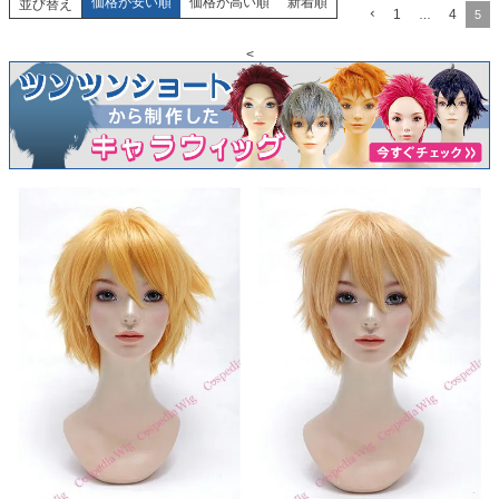
価格が安い順
価格が高い順
新着順
並び替え
1
4
…
5
<