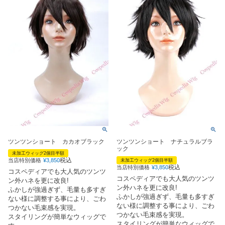
ツンツンショート カカオブラック
ツンツンショート ナチュラルブラ
ック
未加工ウィッグ2個目半額
税込
当店特別価格
¥
3,850
未加工ウィッグ2個目半額
税込
当店特別価格
¥
3,850
コスペディアでも大人気のツンツ
コスペディアでも大人気のツンツ
ン外ハネを更に改良!
ン外ハネを更に改良!
ふかしが強過ぎず、毛量も多すぎ
ふかしが強過ぎず、毛量も多すぎ
ない様に調整する事により、ごわ
ない様に調整する事により、ごわ
つかない毛束感を実現。
つかない毛束感を実現。
スタイリングが簡単なウィッグで
スタイリングが簡単なウィッグで