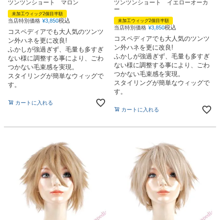
ツンツンショート マロン
ツンツンショート イエローオーカ
ー
未加工ウィッグ2個目半額
税込
当店特別価格
¥
3,850
未加工ウィッグ2個目半額
税込
当店特別価格
¥
3,850
コスペディアでも大人気のツンツ
コスペディアでも大人気のツンツ
ン外ハネを更に改良!
ン外ハネを更に改良!
ふかしが強過ぎず、毛量も多すぎ
ふかしが強過ぎず、毛量も多すぎ
ない様に調整する事により、ごわ
ない様に調整する事により、ごわ
つかない毛束感を実現。
つかない毛束感を実現。
スタイリングが簡単なウィッグで
スタイリングが簡単なウィッグで
す。
す。
カートに入れる
カートに入れる