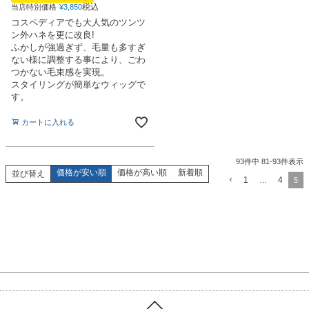
税込
当店特別価格
¥
3,850
コスペディアでも大人気のツンツ
ン外ハネを更に改良!
ふかしが強過ぎず、毛量も多すぎ
ない様に調整する事により、ごわ
つかない毛束感を実現。
スタイリングが簡単なウィッグで
す。
カートに入れる
93
件中
81
-
93
件表示
価格が安い順
価格が高い順
新着順
並び替え
1
4
…
5