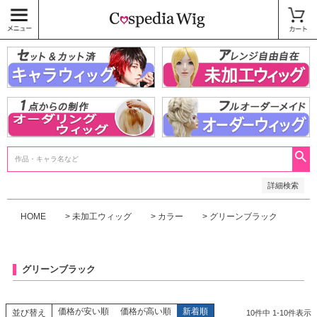
価格
〜
商品タグ
キャラウィッグ
未加工ウィッグ
ベースウィッグ
衣装
SALE中
検索
詳細検索
HOME
未加工ウィッグ
カラー
グリーンブラック
グリーンブラック
価格が安い順
価格が高い順
新着順
並び替え
10
件中
1
-
10
件表示