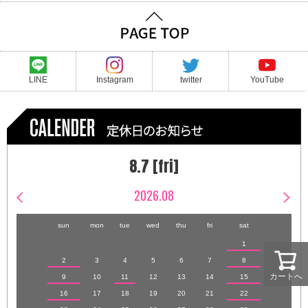
LINE
Instagram
twitter
YouTube
8.7 [fri]
2026.08
sun
mon
tue
wed
thu
fri
sat
1
2
3
4
5
6
7
8
カートへ
9
10
11
12
13
14
15
16
17
18
19
20
21
22