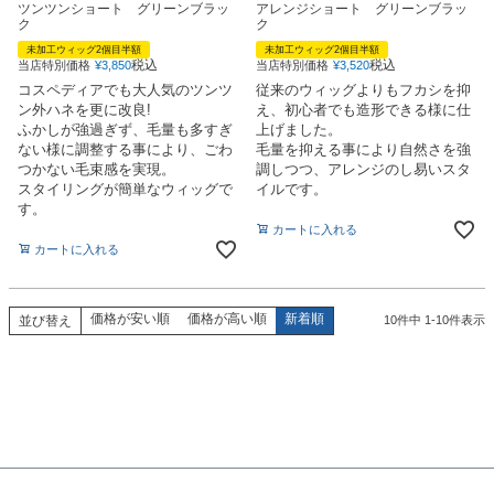
ツンツンショート グリーンブラッ
アレンジショート グリーンブラッ
ク
ク
未加工ウィッグ2個目半額
未加工ウィッグ2個目半額
税込
税込
当店特別価格
¥
3,850
当店特別価格
¥
3,520
コスペディアでも大人気のツンツ
従来のウィッグよりもフカシを抑
ン外ハネを更に改良!
え、初心者でも造形できる様に仕
ふかしが強過ぎず、毛量も多すぎ
上げました。
ない様に調整する事により、ごわ
毛量を抑える事により自然さを強
つかない毛束感を実現。
調しつつ、アレンジのし易いスタ
スタイリングが簡単なウィッグで
イルです。
す。
カートに入れる
カートに入れる
価格が安い順
価格が高い順
新着順
並び替え
10
件中
1
-
10
件表示