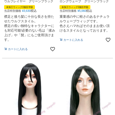
ウルフレイヤー グリーンブラック
ロングウェーブ グリーンブラック
未加工ウィッグ2個目半額
未加工ウィッグ2個目半額
税込
税込
当店特別価格
¥
3,630
当店特別価格
¥
5,060
襟足と後ろ髪に十分な長さを持た
重量感の中に軽さのあるナチュラ
せたウルフスタイル。
ルウェーブウィッグです。
襟足の長い独特なキャラクターに
色さえハマればそのままお使い頂
も対応可能!必要のない毛は「揉み
けるスタイルとなっております。
上げ」や「髭」にもご使用頂けま
す。
カートに入れる
カートに入れる