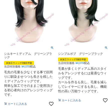
シルキーミディアム グリーンブラ
シンプルボブ グリーンブラック
ック
未加工ウィッグ2個目半額
税込
当店特別価格
¥
4,070
未加工ウィッグ2個目半額
税込
当店特別価格
¥
4,070
毛量が多くミディアム系のスタイ
毛先の毛量を少なくする事で顔周
ルをアレンジするには最適なウィ
りに馴染ませつつも長さを残した
ッグです。
ミディアムウィッグです。
カールを作るも良し、毛量を減ら
簡単な加工でそのままご使用頂け
してレイヤーにするも良し、機能
る初心者向けのアレンジウィッグ
性の高い万能ウィッグです。
です。
カートに入れる
カートに入れる