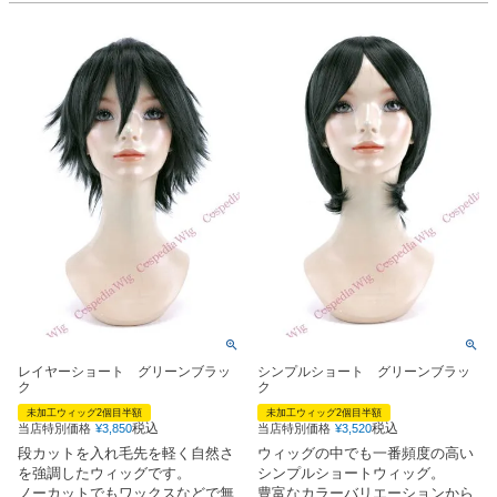
レイヤーショート グリーンブラッ
シンプルショート グリーンブラッ
ク
ク
未加工ウィッグ2個目半額
未加工ウィッグ2個目半額
税込
税込
当店特別価格
¥
3,850
当店特別価格
¥
3,520
段カットを入れ毛先を軽く自然さ
ウィッグの中でも一番頻度の高い
を強調したウィッグです。
シンプルショートウィッグ。
ノーカットでもワックスなどで無
豊富なカラーバリエーションから