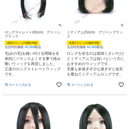
ロングストレート(80cm) グリーン
ミディアム(50cm) グリーンブラッ
ブラック
ク
未加工ウィッグ2個目半額
未加工ウィッグ2個目半額
税込
税込
当店特別価格
¥
5,060
当店特別価格
¥
4,400
毛(みの毛)を縫い付ける間隔を全
ロングを切るのは面倒くさい!だけ
体的にバランスよくする事で絡み
どミディアムでは短い!という方に
難いウィッグを再現しました。
おすすめのウィッグです。
王道のロングストレートウィッグ
毛量も多過ぎず少な過ぎずと改良
です。
を重ねてミディアムロングです。
カートに入れる
カートに入れる