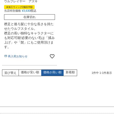
ウルフレイヤー アズキ
未加工ウィッグ2個目半額
税込
当店特別価格
¥
3,630
在庫切れ
襟足と後ろ髪に十分な長さを持た
せたウルフスタイル。
襟足の長い独特なキャラクターに
も対応可能!必要のない毛は「揉み
上げ」や「髭」にもご使用頂けま
す。
再入荷お知らせ
価格が安い順
価格が高い順
新着順
並び替え
1
件中
1
-
1
件表示