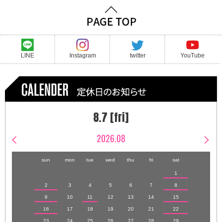
LINE
Instagram
twitter
YouTube
8.7 [fri]
2026.08
sun
mon
tue
wed
thu
fri
sat
1
2
3
4
5
6
7
8
9
10
11
12
13
14
15
16
17
18
19
20
21
22
23
24
25
26
27
28
29