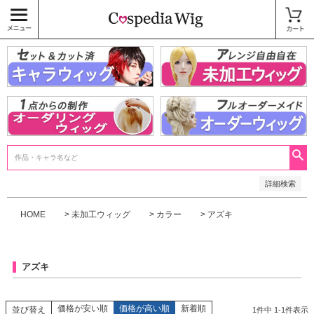
価格
〜
商品タグ
キャラウィッグ
未加工ウィッグ
ベースウィッグ
衣装
SALE中
検索
詳細検索
HOME
未加工ウィッグ
カラー
アズキ
アズキ
価格が安い順
価格が高い順
新着順
並び替え
1
件中
1
-
1
件表示