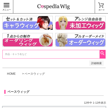
価格
〜
商品タグ
キャラウィッグ
未加工ウィッグ
ベースウィッグ
衣装
SALE中
検索
詳細検索
HOME
ベースウィッグ
ベースウィッグ
12
件中
1
-
12
件表示