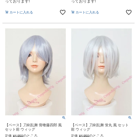
っております!
っております!
カートに入れる
カートに入れる
【ベース】刀剣乱舞 骨喰藤四郎 風
【ベース】刀剣乱舞 蛍丸 風 セット
セット前 ウィッグ
前 ウィッグ
のところ
のところ
定価
¥
4,950
定価
¥
4,950