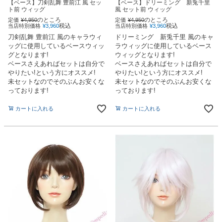
【ベース】刀剣乱舞 豊前江 風 セッ
【ベース】ドリーミング 新兎千里
ト前 ウィッグ
風 セット前 ウィッグ
のところ
のところ
定価
¥
4,950
定価
¥
4,950
税込
税込
当店特別価格
¥
3,960
当店特別価格
¥
3,960
刀剣乱舞 豊前江 風のキャラウィ
ドリーミング 新兎千里 風のキャ
ッグに使用しているベースウィッ
ラウィッグに使用しているベース
グとなります!
ウィッグとなります!
ベースさえあればセットは自分で
ベースさえあればセットは自分で
やりたい!という方にオススメ!
やりたい!という方にオススメ!
未セットなのでそのぶんお安くな
未セットなのでそのぶんお安くな
っております!
っております!
カートに入れる
カートに入れる