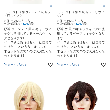
【ベース】原神 ウェンティ 風 セッ
【ベース】原神 空 風 セット前 ウィ
ト前 ウィッグ
ッグ
のところ
のところ
定価
¥
4,950
定価
¥
4,950
税込
税込
当店特別価格
¥
3,960
当店特別価格
¥
3,960
原神 ウェンティ 風 のキャラウィ
原神 空 風 のキャラウィッグに使
ッグに使用しているベースウィッ
用しているベースウィッグとなり
グとなります!
ます!
ベースさえあればセットは自分で
ベースさえあればセットは自分で
やりたい!という方にオススメ!
やりたい!という方にオススメ!
未セットなのでそのぶんお安くな
未セットなのでそのぶんお安くな
っております!
っております!
カートに入れる
カートに入れる