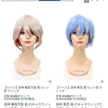
2
3
1
【ベース】原神 楓原万葉 風 セット
【ベース】原神 重雲 風 セット前 ウ
前 ウィッグ
ィッグ
のところ
のところ
定価
¥
4,950
定価
¥
4,950
税込
税込
当店特別価格
¥
3,960
当店特別価格
¥
3,960
原神 楓原万葉 風 のキャラウィッ
原神 重雲 風 のキャラウィッグに