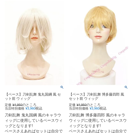
【ベース】刀剣乱舞 鬼丸国綱 風 セ
【ベース】刀剣乱舞 博多藤四郎 風
ット前 ウィッグ
セット前 ウィッグ
のところ
のところ
定価
¥
4,950
定価
¥
4,950
税込
税込
当店特別価格
¥
3,960
当店特別価格
¥
3,960
刀剣乱舞 鬼丸国綱 風のキャラウ
刀剣乱舞 博多藤四郎 風のキャラ
ィッグに使用しているベースウィ
ウィッグに使用しているベースウ
ッグとなります!
ィッグとなります!
ベースさえあればセットは自分で
ベースさえあればセットは自分で