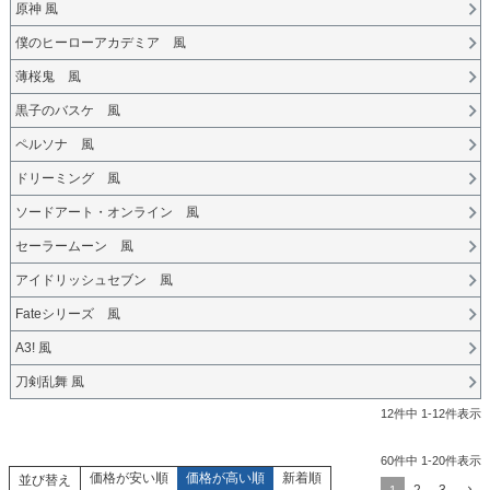
原神 風
僕のヒーローアカデミア 風
薄桜鬼 風
黒子のバスケ 風
ペルソナ 風
ドリーミング 風
ソードアート・オンライン 風
セーラームーン 風
アイドリッシュセブン 風
Fateシリーズ 風
A3! 風
刀剣乱舞 風
12
件中
1
-
12
件表示
60
件中
1
-
20
件表示
価格が安い順
価格が高い順
新着順
並び替え