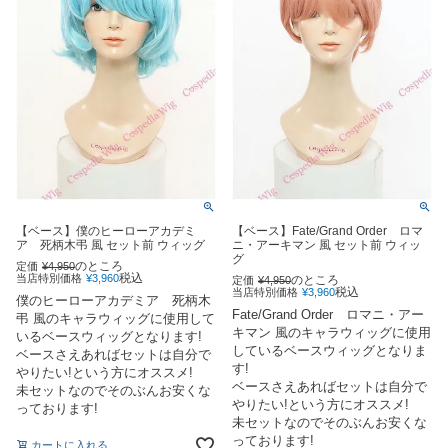
【ベース】僕のヒーローアカデミ
【ベース】Fate/Grand Order ロマ
ア 死柄木弔 風 セット前 ウィッグ
ニ・アーキマン 風 セット前 ウィッ
グ
のところ
定価
¥
4,950
税込
当店特別価格
¥
3,960
のところ
定価
¥
4,950
税込
当店特別価格
¥
3,960
僕のヒーローアカデミア 死柄木
Fate/Grand Order ロマニ・アー
弔 風のキャラウィッグに使用して
キマン 風のキャラウィッグに使用
いるベースウィッグとなります!
しているベースウィッグとなりま
ベースさえあればセットは自分で
す!
やりたい!という方にオススメ!
ベースさえあればセットは自分で
未セットなのでそのぶんお安くな
やりたい!という方にオススメ!
っております!
未セットなのでそのぶんお安くな
っております!
カートに入れる