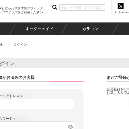
探しなら日本最大級のウィッグ
ィアウィッグをご利用ください
E
ログイン
グイン
録がお済みのお客様
まだご登録
会員登録をし
お気に入り商
ールアドレス
(
必
須
スワード
)
(