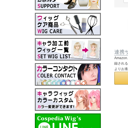
連携
Amaz
録される
よりお進