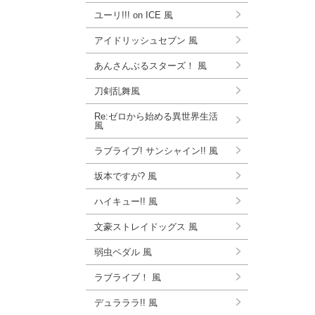
ユーリ!!! on ICE 風
アイドリッシュセブン 風
あんさんぶるスターズ！ 風
刀剣乱舞風
Re:ゼロから始める異世界生活
風
ラブライブ! サンシャイン!! 風
坂本ですが? 風
ハイキュー!! 風
文豪ストレイドッグス 風
弱虫ペダル 風
ラブライブ！ 風
デュラララ!! 風