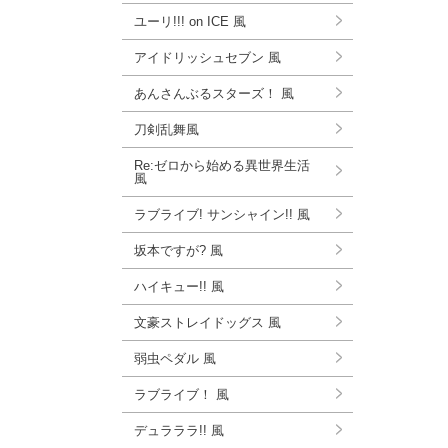
ユーリ!!! on ICE 風
アイドリッシュセブン 風
あんさんぶるスターズ！ 風
刀剣乱舞風
Re:ゼロから始める異世界生活
風
ラブライブ! サンシャイン!! 風
坂本ですが? 風
ハイキュー!! 風
文豪ストレイドッグス 風
弱虫ペダル 風
ラブライブ！ 風
デュラララ!! 風