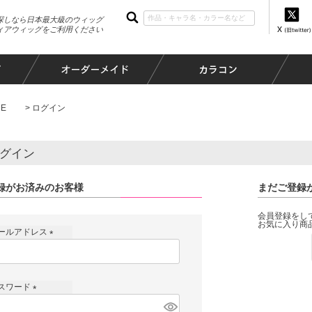
探しなら日本最大級のウィッグ
ィアウィッグをご利用ください
E
ログイン
グイン
録がお済みのお客様
まだご登録
会員登録をし
お気に入り商
ールアドレス
(
必
須
スワード
)
(