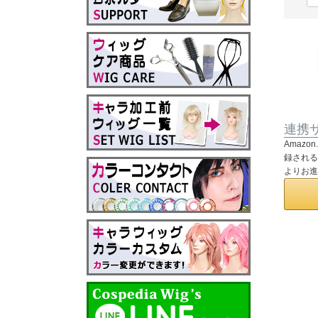
連携
Amaz
録される
よりお進