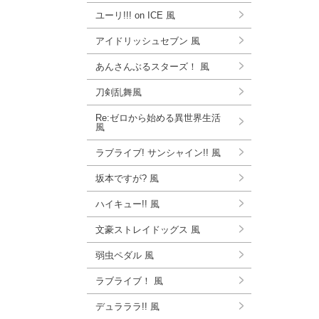
ユーリ!!! on ICE 風
アイドリッシュセブン 風
あんさんぶるスターズ！ 風
刀剣乱舞風
Re:ゼロから始める異世界生活
風
ラブライブ! サンシャイン!! 風
坂本ですが? 風
ハイキュー!! 風
文豪ストレイドッグス 風
弱虫ペダル 風
ラブライブ！ 風
デュラララ!! 風