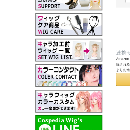
連携
Amaz
録される
よりお進