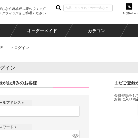
探しなら日本最大級のウィッグ
ィアウィッグをご利用ください
E
ログイン
グイン
録がお済みのお客様
まだご登録
会員登録をし
お気に入り商
ールアドレス
(
必
須
スワード
)
(