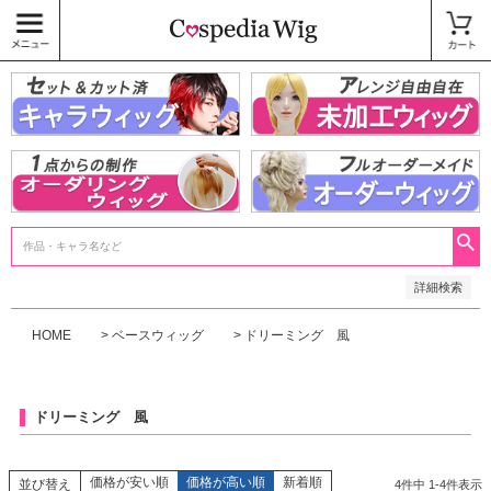
価格
〜
商品タグ
キャラウィッグ
未加工ウィッグ
ベースウィッグ
衣装
SALE中
検索
詳細検索
HOME
ベースウィッグ
ドリーミング 風
ドリーミング 風
価格が安い順
価格が高い順
新着順
並び替え
4
件中
1
-
4
件表示