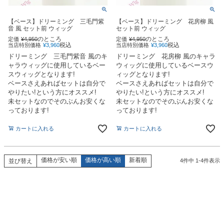
【ベース】ドリーミング 三毛門紫
【ベース】ドリーミング 花房柳 風
音 風 セット前 ウィッグ
セット前 ウィッグ
のところ
のところ
定価
¥
4,950
定価
¥
4,950
税込
税込
当店特別価格
¥
3,960
当店特別価格
¥
3,960
ドリーミング 三毛門紫音 風のキ
ドリーミング 花房柳 風のキャラ
ャラウィッグに使用しているベー
ウィッグに使用しているベースウ
スウィッグとなります!
ィッグとなります!
ベースさえあればセットは自分で
ベースさえあればセットは自分で
やりたい!という方にオススメ!
やりたい!という方にオススメ!
未セットなのでそのぶんお安くな
未セットなのでそのぶんお安くな
っております!
っております!
カートに入れる
カートに入れる
価格が安い順
価格が高い順
新着順
並び替え
4
件中
1
-
4
件表示