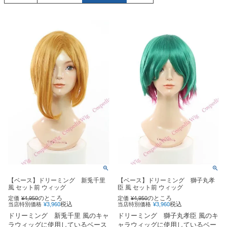
【ベース】ドリーミング 新兎千里
【ベース】ドリーミング 獅子丸孝
風 セット前 ウィッグ
臣 風 セット前 ウィッグ
のところ
のところ
定価
¥
4,950
定価
¥
4,950
税込
税込
当店特別価格
¥
3,960
当店特別価格
¥
3,960
ドリーミング 新兎千里 風のキャ
ドリーミング 獅子丸孝臣 風のキ
ラウィッグに使用しているベース
ャラウィッグに使用しているベー