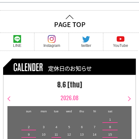
LINE
Instagram
twitter
YouTube
8.6 [thu]
2026.08
sun
mon
tue
wed
thu
fri
sat
1
2
3
4
5
6
7
8
9
10
11
12
13
14
15