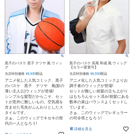
黒子のバスケ 黒子 テツヤ 風 ウィッ
黒子のバスケ 高尾 和成 風 ウィッグ
グ
【カラー変更可】
税込
税込
当店特別価格
¥
6,930
当店特別価格
¥
6,930
アニメ化した人気コミック、黒子
アニメ化した人気コミックよりお
のバスケ 黒子 テツヤ 風(影の
調子者のウィッグが登場!
薄い主人公)ウィッグが登場!
セットが難しい前髪の立ち上がり
シンプルな髪型だからこそ、セッ
はもちろんセット済み!前髪にある
トが意外に難しいもの。空気感を
数本の束はバランスよくセットし
含ませた毛先がふんわりとしたス
ています。
タイルです。
さぁ、このウィッグでレギュラー
さぁ、このウィッグでキセキの世
の司令塔となろう!
代の一人となろう!
詳細を見る