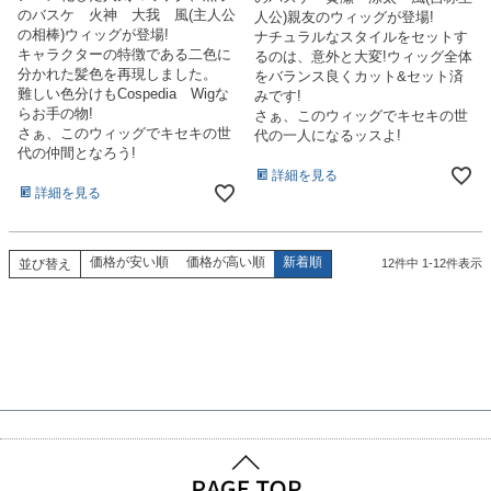
のバスケ 火神 大我 風(主人公
人公)親友のウィッグが登場!
の相棒)ウィッグが登場!
ナチュラルなスタイルをセットす
キャラクターの特徴である二色に
るのは、意外と大変!ウィッグ全体
分かれた髪色を再現しました。
をバランス良くカット&セット済
難しい色分けもCospedia Wigな
みです!
らお手の物!
さぁ、このウィッグでキセキの世
さぁ、このウィッグでキセキの世
代の一人になるッスよ!
代の仲間となろう!
詳細を見る
詳細を見る
価格が安い順
価格が高い順
新着順
並び替え
12
件中
1
-
12
件表示