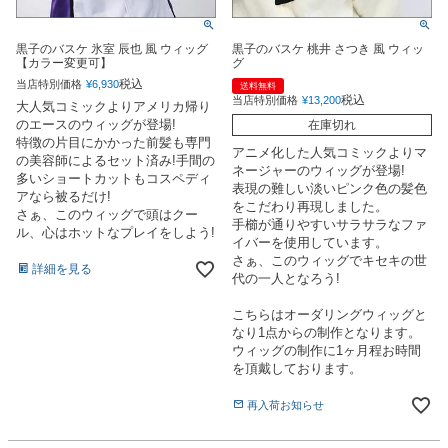
黒子のバスケ 氷室 辰也 風 ウィッグ
黒子のバスケ 桃井 さつき 風 ウィッ
【カラー変更可】
グ
税込
当店特別価格
¥
6,930
送料無料
税込
当店特別価格
¥
13,200
大人気コミックよりアメリカ帰り
のエースのウィッグが登場!
在庫切れ
特徴の片目にかかった前髪も専門
アニメ化した人気コミックよりマ
の美容師によるセット済み!手間の
ネージャーのウィッグが登場!
多いショートカットもコスペディ
表現の難しい淡いピンク色の髪色
アなら被るだけ!
をこだわり再現しました。
さぁ、このウィッグで頭はクー
手櫛が通りやすいサラサラなファ
ル、心はホットなプレイをしよう!
イバーを使用しています。
さぁ、このウィッグでキセキの世
詳細を見る
代の一人となろう!
こちらはオーダリングウィッグと
なり1点からの制作となります。
ウィッグの制作に1ヶ月程お時間
を頂戴しております。
再入荷お知らせ