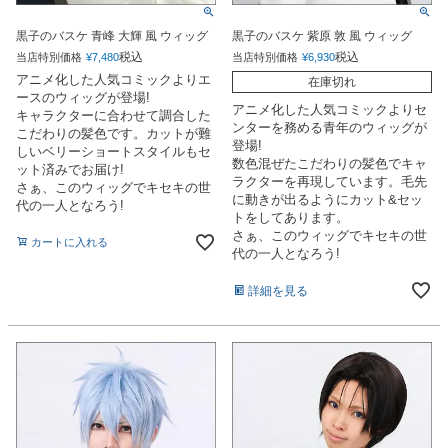
黒子のバスケ 青峰 大輝 風 ウィッグ
黒子のバスケ 紫原 敦 風 ウィッグ
税込
税込
当店特別価格
¥
7,480
当店特別価格
¥
6,930
アニメ化した人気コミックよりエ
在庫切れ
ースのウィッグが登場!
アニメ化した人気コミックよりセ
キャラクターに合わせて調合した
ンターを務める青年のウィッグが
こだわりの髪色です。カットが難
登場!
しいベリーショートスタイルもセ
数色混ぜたこだわりの髪色でキャ
ット済みでお届け!
ラクターを再現しています。毛先
さぁ、このウィッグでキセキの世
に動きが出るようにカット&セッ
代の一人となろう!
トをしてあります。
さぁ、このウィッグでキセキの世
カートに入れる
代の一人となろう!
詳細を見る