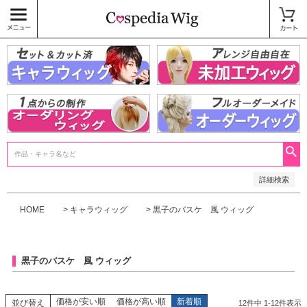
価格
〜
商品タグ
キャラウィッグ
未加工ウィッグ
ベースウィッグ
衣装
SALE中
検索
詳細検索
HOME
キャラウィッグ
黒子のバスケ 風 ウィッグ
黒子のバスケ 風 ウィッグ
価格が安い順
価格が高い順
新着順
並び替え
12
件中
1
-
12
件表示