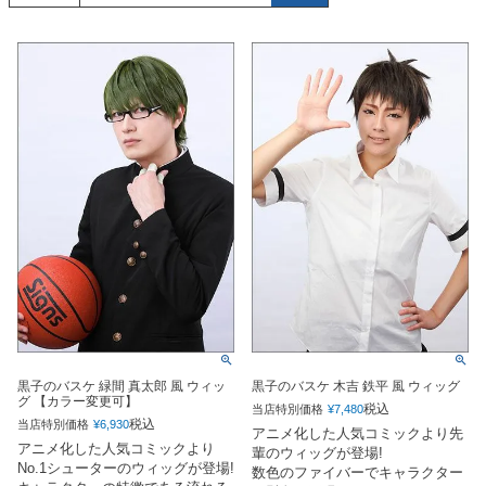
黒子のバスケ 緑間 真太郎 風 ウィッ
黒子のバスケ 木吉 鉄平 風 ウィッグ
グ 【カラー変更可】
税込
当店特別価格
¥
7,480
税込
当店特別価格
¥
6,930
アニメ化した人気コミックより先
アニメ化した人気コミックより
輩のウィッグが登場!
No.1シューターのウィッグが登場!
数色のファイバーでキャラクター