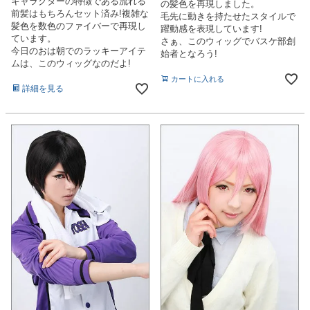
キャラクターの特徴である流れる
の髪色を再現しました。
前髪はもちろんセット済み!複雑な
毛先に動きを持たせたスタイルで
髪色を数色のファイバーで再現し
躍動感を表現しています!
ています。
さぁ、このウィッグでバスケ部創
今日のおは朝でのラッキーアイテ
始者となろう!
ムは、このウィッグなのだよ!
カートに入れる
詳細を見る