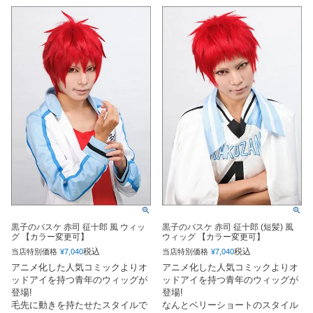
黒子のバスケ 赤司 征十郎 風 ウィッ
黒子のバスケ 赤司 征十郎 (短髪) 風
グ 【カラー変更可】
ウィッグ 【カラー変更可】
税込
税込
当店特別価格
¥
7,040
当店特別価格
¥
7,040
アニメ化した人気コミックよりオ
アニメ化した人気コミックよりオ
ッドアイを持つ青年のウィッグが
ッドアイを持つ青年のウィッグが
登場!
登場!
毛先に動きを持たせたスタイルで
なんとベリーショートのスタイル