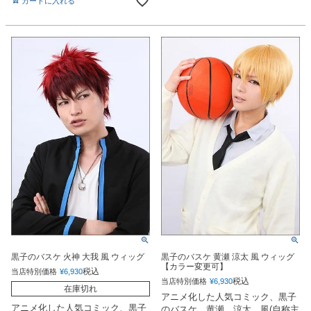
カートに入れる
黒子のバスケ 火神 大我 風 ウィッグ
黒子のバスケ 黄瀬 涼太 風 ウィッグ
【カラー変更可】
税込
当店特別価格
¥
6,930
税込
当店特別価格
¥
6,930
在庫切れ
アニメ化した人気コミック、黒子
アニメ化した人気コミック、黒子
のバスケ 黄瀬 涼太 風(自称主