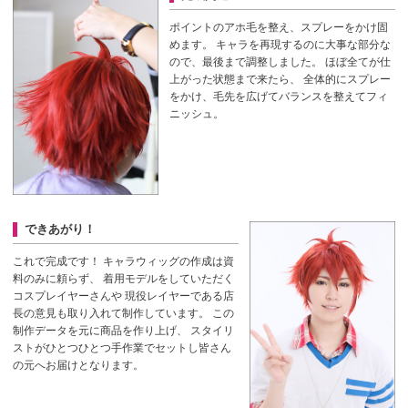
ポイントのアホ毛を整え、スプレーをかけ固
めます。
キャラを再現するのに大事な部分な
ので、最後まで調整しました。
ほぼ全てが仕
上がった状態まで来たら、
全体的にスプレー
をかけ、毛先を広げてバランスを整えてフィ
ニッシュ。
できあがり！
これで完成です！
キャラウィッグの作成は資
料のみに頼らず、
着用モデルをしていただく
コスプレイヤーさんや
現役レイヤーである店
長の意見も取り入れて制作しています。
この
制作データを元に商品を作り上げ、
スタイリ
ストがひとつひとつ手作業でセットし皆さん
の元へお届けとなります。