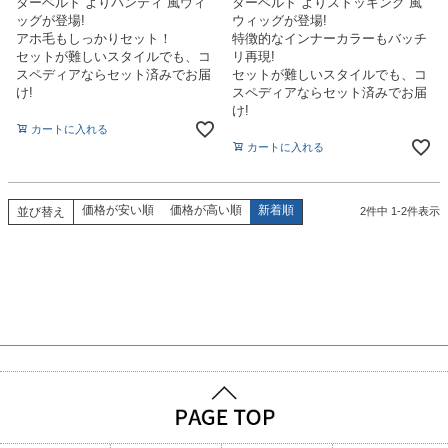
ターベルト よりパンティ 風ウィ
ターベルト よりストッキング 風
ッグが登場!
ウィッグが登場!
アホ毛もしっかりセット！
特徴的なインナーカラーもバッチ
セットが難しいスタイルでも、コ
リ再現!
スペディアならセット済みでお届
セットが難しいスタイルでも、コ
け!
スペディアならセット済みでお届
け!
カートに入れる
カートに入れる
価格が安い順
価格が高い順
新着順
並び替え
2
件中
1
-
2
件表示