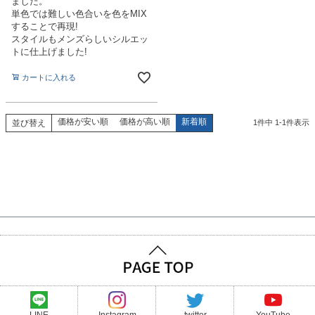
ました。
単色では難しい色合いを色をMIX
することで再現!
スタイルもメンズらしいシルエッ
トに仕上げました!
カートに入れる
価格が安い順
価格が高い順
新着順
並び替え
1
件中
1
-
1
件表示