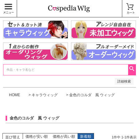
価格
〜
商品タグ
キャラウィッグ
未加工ウィッグ
ベースウィッグ
衣装
SALE中
検索
詳細検索
HOME
キャラウィッグ
金色のコルダ 風 ウィッグ
金色のコルダ 風 ウィッグ
価格が安い順
価格が高い順
新着順
並び替え
1
件中
1
-
1
件表示