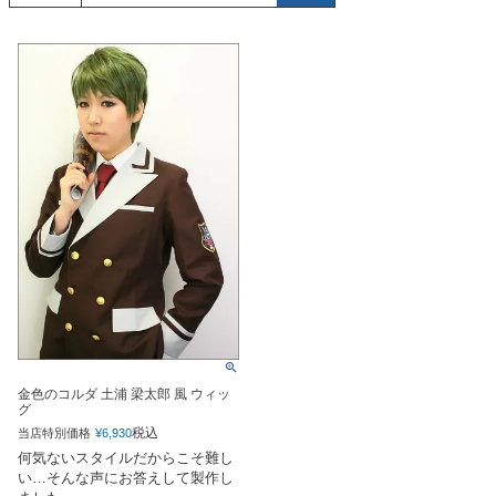
金色のコルダ 土浦 梁太郎 風 ウィッ
グ
税込
当店特別価格
¥
6,930
何気ないスタイルだからこそ難し
い…そんな声にお答えして製作し