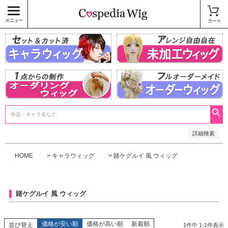
価格
〜
商品タグ
キャラウィッグ
未加工ウィッグ
ベースウィッグ
衣装
SALE中
検索
詳細検索
HOME
キャラウィッグ
賭ケグルイ 風 ウィッグ
賭ケグルイ 風 ウィッグ
価格が安い順
価格が高い順
新着順
並び替え
1
件中
1
-
1
件表示