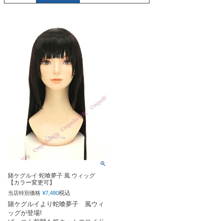
賭ケグルイ 蛇喰夢子 風 ウィッグ
【カラー変更可】
税込
当店特別価格
¥
7,480
賭ケグルイより蛇喰夢子 風ウィ
ッグが登場!