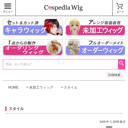
価格
〜
商品タグ
キャラウィッグ
未加工ウィッグ
ベースウィッグ
衣装
SALE中
検索
詳細検索
HOME
未加工ウィッグ
スタイル
スタイル
34
件中
1
-
20
件表示