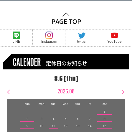
LINE
Instagram
twitter
YouTube
8.6 [thu]
2026.08
sun
mon
tue
wed
thu
fri
sat
1
2
3
4
5
6
7
8
9
10
11
12
13
14
15