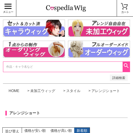
価格
〜
商品タグ
キャラウィッグ
未加工ウィッグ
ベースウィッグ
衣装
SALE中
検索
詳細検索
HOME
未加工ウィッグ
スタイル
アレンジショート
アレンジショート
価格が安い順
価格が高い順
新着順
並び替え