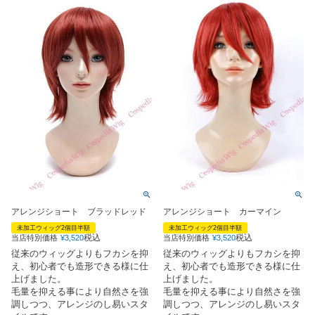
アレンジショート ブラッドレッド
アレンジショート カーマイン
未加工ウィッグ2個目半額
未加工ウィッグ2個目半額
税込
税込
当店特別価格
¥
3,520
当店特別価格
¥
3,520
従来のウィッグよりもフカシを抑
従来のウィッグよりもフカシを抑
え、初心者でも造形できる様に仕
え、初心者でも造形できる様に仕
上げました。
上げました。
毛量を抑える事により自然さを強
毛量を抑える事により自然さを強
調しつつ、アレンジのし易いスタ
調しつつ、アレンジのし易いスタ