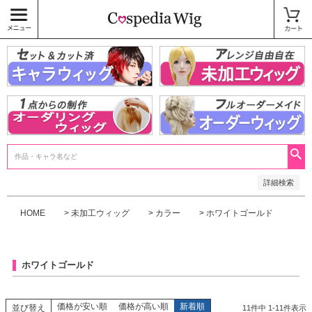
価格
〜
商品タグ
キャラウィッグ
未加工ウィッグ
ベースウィッグ
衣装
SALE中
検索
詳細検索
HOME
未加工ウィッグ
カラー
ホワイトゴールド
ホワイトゴールド
価格が安い順
価格が高い順
新着順
並び替え
11
件中
1
-
11
件表示