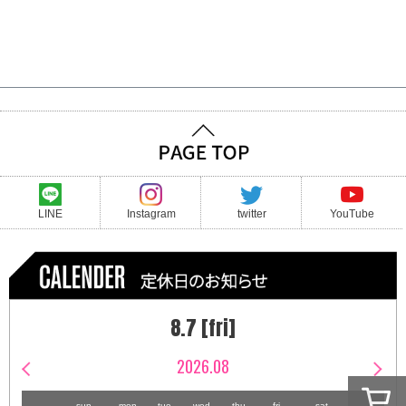
LINE
Instagram
twitter
YouTube
8.7 [fri]
2026.08
sun
mon
tue
wed
thu
fri
sat