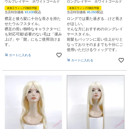
ウルフレイヤー ホワイトゴールド
ロングレイヤー ホワイトゴールド
未加工ウィッグ2個目半額
未加工ウィッグ2個目半額
税込
税込
当店特別価格
¥
3,630
当店特別価格
¥
6,050
襟足と後ろ髪に十分な長さを持た
ロングでは重た過ぎる…けど長さ
せたウルフスタイル。
がほしい。
襟足の長い独特なキャラクターに
そんな方におすすめのロングレイ
も対応可能!必要のない毛は「揉み
ヤースタイル。
上げ」や「髭」にもご使用頂けま
前髪もパッツンに近い仕上がりと
す。
なっておりそのままでも十分にご
使用いただけるウィッグです。
カートに入れる
カートに入れる