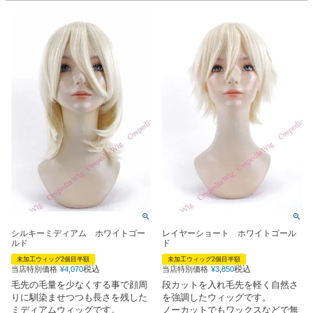
シルキーミディアム ホワイトゴー
レイヤーショート ホワイトゴール
ルド
ド
未加工ウィッグ2個目半額
未加工ウィッグ2個目半額
税込
税込
当店特別価格
¥
4,070
当店特別価格
¥
3,850
毛先の毛量を少なくする事で顔周
段カットを入れ毛先を軽く自然さ
りに馴染ませつつも長さを残した
を強調したウィッグです。
ミディアムウィッグです。
ノーカットでもワックスなどで無