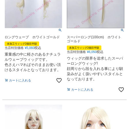
スーパーロング(100cm) ホワイト
ロングウェーブ ホワイトゴールド
ゴールド
未加工ウィッグ2個目半額
税込
当店特別価格
¥
5,060
未加工ウィッグ2個目半額
税込
当店特別価格
¥
6,050
重量感の中に軽さのあるナチュラ
ウィッグの限界を追求したスーパ
ルウェーブウィッグです。
ーロングウィッグ!
色さえハマればそのままお使い頂
顔周りから段を入れる事により馴
けるスタイルとなっております。
染みがよく扱いやすいスタイルと
なっております。
カートに入れる
カートに入れる