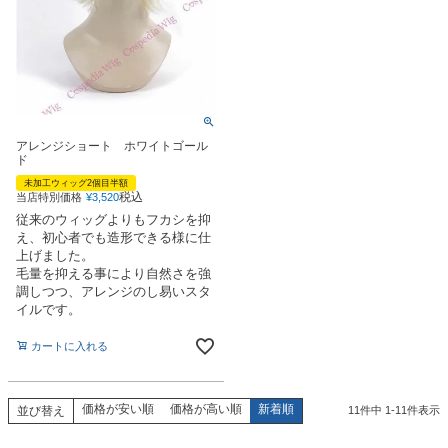
アレンジショート ホワイトゴール
ド
未加工ウィッグ2個目半額
税込
当店特別価格
¥
3,520
従来のウィッグよりもフカシを抑
え、初心者でも造形できる様に仕
上げました。
毛量を抑える事により自然さを強
調しつつ、アレンジのし易いスタ
イルです。
カートに入れる
価格が安い順
価格が高い順
新着順
並び替え
11
件中
1
-
11
件表示