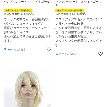
シンプルショート ホワイトゴール
ツンツンショート ホワイトゴール
ド
ド
未加工ウィッグ2個目半額
未加工ウィッグ2個目半額
税込
税込
当店特別価格
¥
3,520
当店特別価格
¥
3,850
ウィッグの中でも一番頻度の高い
コスペディアでも大人気のツンツ
シンプルショートウィッグ。
ン外ハネを更に改良!
豊富なカラーバリエーションから
ふかしが強過ぎず、毛量も多すぎ
お好みをチョイス!
ない様に調整する事により、ごわ
少ない加工でそのままご使用頂け
つかない毛束感を実現。
ます。
スタイリングが簡単なウィッグで
す。
カートに入れる
カートに入れる