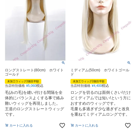
ロングストレート(80cm) ホワイト
ミディアム(50cm) ホワイトゴール
ゴールド
ド
未加工ウィッグ2個目半額
未加工ウィッグ2個目半額
税込
税込
当店特別価格
¥
5,060
当店特別価格
¥
4,400
毛(みの毛)を縫い付ける間隔を全
ロングを切るのは面倒くさい!だけ
体的にバランスよくする事で絡み
どミディアムでは短い!という方に
難いウィッグを再現しました。
おすすめのウィッグです。
王道のロングストレートウィッグ
毛量も多過ぎず少な過ぎずと改良
です。
を重ねてミディアムロングです。
カートに入れる
カートに入れる