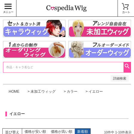
価格
〜
商品タグ
キャラウィッグ
未加工ウィッグ
ベースウィッグ
衣装
SALE中
検索
詳細検索
HOME
未加工ウィッグ
カラー
イエロー
イエロー
価格が安い順
価格が高い順
新着順
並び替え
10
件中
1
-
10
件表示