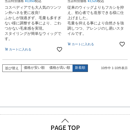
税込
税込
当店特別価格
¥
3,850
当店特別価格
¥
3,520
コスペディアでも大人気のツンツ
従来のウィッグよりもフカシを抑
ン外ハネを更に改良!
え、初心者でも造形できる様に仕
ふかしが強過ぎず、毛量も多すぎ
上げました。
ない様に調整する事により、ごわ
毛量を抑える事により自然さを強
つかない毛束感を実現。
調しつつ、アレンジのし易いスタ
スタイリングが簡単なウィッグで
イルです。
す。
カートに入れる
カートに入れる
価格が安い順
価格が高い順
新着順
並び替え
10
件中
1
-
10
件表示