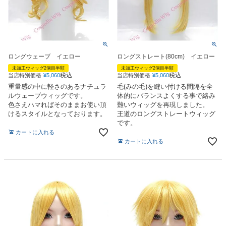
ロングウェーブ イエロー
ロングストレート(80cm) イエロー
未加工ウィッグ2個目半額
未加工ウィッグ2個目半額
税込
税込
当店特別価格
¥
5,060
当店特別価格
¥
5,060
重量感の中に軽さのあるナチュラ
毛(みの毛)を縫い付ける間隔を全
ルウェーブウィッグです。
体的にバランスよくする事で絡み
色さえハマればそのままお使い頂
難いウィッグを再現しました。
けるスタイルとなっております。
王道のロングストレートウィッグ
です。
カートに入れる
カートに入れる