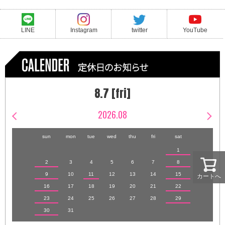
LINE
Instagram
twitter
YouTube
8.7 [fri]
2026.08
sun
mon
tue
wed
thu
fri
sat
1
2
3
4
5
6
7
8
9
10
11
12
13
14
15
カートへ
16
17
18
19
20
21
22
23
24
25
26
27
28
29
30
31