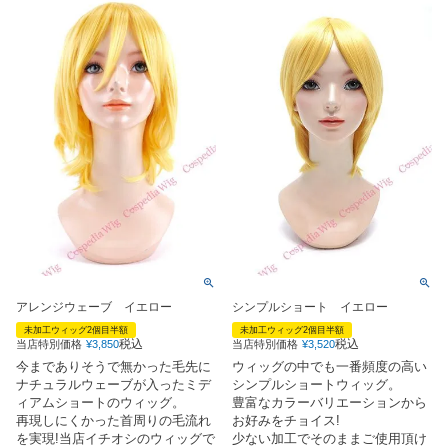
アレンジウェーブ イエロー
シンプルショート イエロー
未加工ウィッグ2個目半額
未加工ウィッグ2個目半額
税込
税込
当店特別価格
¥
3,850
当店特別価格
¥
3,520
今までありそうで無かった毛先に
ウィッグの中でも一番頻度の高い
ナチュラルウェーブが入ったミデ
シンプルショートウィッグ。
ィアムショートのウィッグ。
豊富なカラーバリエーションから
再現しにくかった首周りの毛流れ
お好みをチョイス!
を実現!当店イチオシのウィッグで
少ない加工でそのままご使用頂け