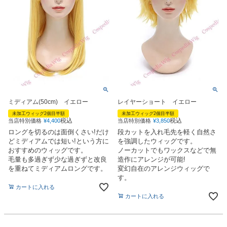
ミディアム(50cm) イエロー
レイヤーショート イエロー
未加工ウィッグ2個目半額
未加工ウィッグ2個目半額
税込
税込
当店特別価格
¥
4,400
当店特別価格
¥
3,850
ロングを切るのは面倒くさい!だけ
段カットを入れ毛先を軽く自然さ
どミディアムでは短い!という方に
を強調したウィッグです。
おすすめのウィッグです。
ノーカットでもワックスなどで無
毛量も多過ぎず少な過ぎずと改良
造作にアレンジが可能!
を重ねてミディアムロングです。
変幻自在のアレンジウィッグで
す。
カートに入れる
カートに入れる