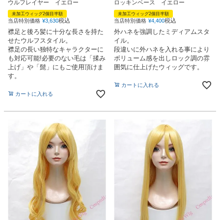
ウルフレイヤー イエロー
ロッキンベース イエロー
未加工ウィッグ2個目半額
未加工ウィッグ2個目半額
税込
税込
当店特別価格
¥
3,630
当店特別価格
¥
4,400
襟足と後ろ髪に十分な長さを持た
外ハネを強調したミディアムスタ
せたウルフスタイル。
イル。
襟足の長い独特なキャラクターに
段違いに外ハネを入れる事により
も対応可能!必要のない毛は「揉み
ボリューム感を出しロック調の雰
上げ」や「髭」にもご使用頂けま
囲気に仕上げたウィッグです。
す。
カートに入れる
カートに入れる