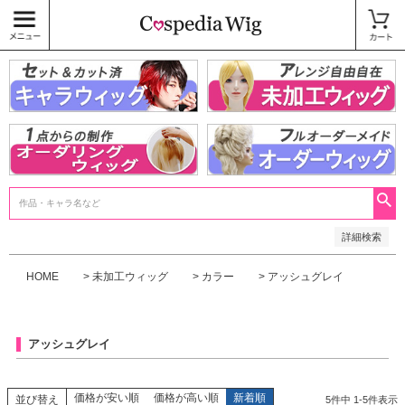
価格
〜
商品タグ
キャラウィッグ
未加工ウィッグ
ベースウィッグ
衣装
SALE中
検索
詳細検索
HOME
未加工ウィッグ
カラー
アッシュグレイ
アッシュグレイ
価格が安い順
価格が高い順
新着順
並び替え
5
件中
1
-
5
件表示