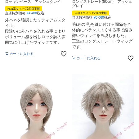
ロッキンベース アッシュグレイ
ロングストレート(80cm) アッシュ
グレイ
未加工ウィッグ2個目半額
税込
当店特別価格
¥
4,400
未加工ウィッグ2個目半額
税込
当店特別価格
¥
5,060
外ハネを強調したミディアムスタ
毛(みの毛)を縫い付ける間隔を全
イル。
体的にバランスよくする事で絡み
段違いに外ハネを入れる事により
難いウィッグを再現しました。
ボリューム感を出しロック調の雰
王道のロングストレートウィッグ
囲気に仕上げたウィッグです。
です。
カートに入れる
カートに入れる