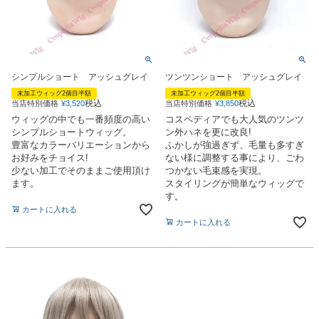
シンプルショート アッシュグレイ
ツンツンショート アッシュグレイ
未加工ウィッグ2個目半額
未加工ウィッグ2個目半額
税込
税込
当店特別価格
¥
3,520
当店特別価格
¥
3,850
ウィッグの中でも一番頻度の高い
コスペディアでも大人気のツンツ
シンプルショートウィッグ。
ン外ハネを更に改良!
豊富なカラーバリエーションから
ふかしが強過ぎず、毛量も多すぎ
お好みをチョイス!
ない様に調整する事により、ごわ
少ない加工でそのままご使用頂け
つかない毛束感を実現。
ます。
スタイリングが簡単なウィッグで
す。
カートに入れる
カートに入れる