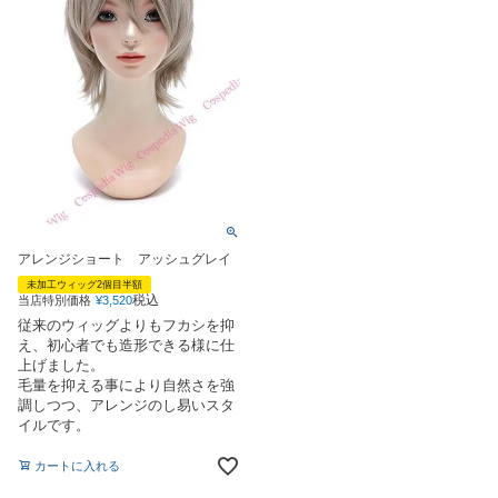
アレンジショート アッシュグレイ
未加工ウィッグ2個目半額
税込
当店特別価格
¥
3,520
従来のウィッグよりもフカシを抑
え、初心者でも造形できる様に仕
上げました。
毛量を抑える事により自然さを強
調しつつ、アレンジのし易いスタ
イルです。
カートに入れる