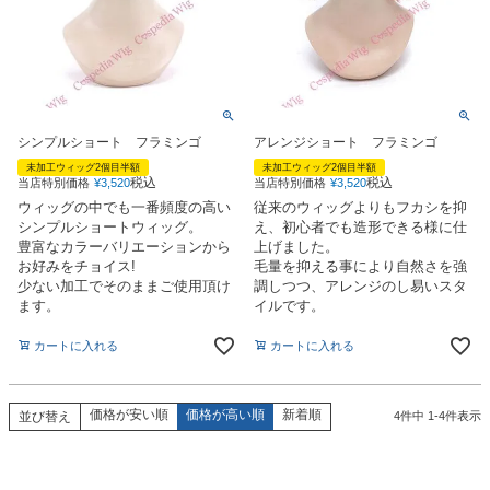
シンプルショート フラミンゴ
アレンジショート フラミンゴ
未加工ウィッグ2個目半額
未加工ウィッグ2個目半額
税込
税込
当店特別価格
¥
3,520
当店特別価格
¥
3,520
ウィッグの中でも一番頻度の高い
従来のウィッグよりもフカシを抑
シンプルショートウィッグ。
え、初心者でも造形できる様に仕
豊富なカラーバリエーションから
上げました。
お好みをチョイス!
毛量を抑える事により自然さを強
少ない加工でそのままご使用頂け
調しつつ、アレンジのし易いスタ
ます。
イルです。
カートに入れる
カートに入れる
価格が安い順
価格が高い順
新着順
並び替え
4
件中
1
-
4
件表示