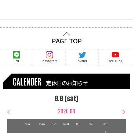
LINE
Instagram
twitter
YouTube
8.8 [sat]
2026.08
sun
mon
tue
wed
thu
fri
sat
1