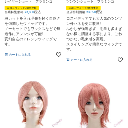
レイヤーショート フラミンゴ
ツンツンショート フラミンゴ
未加工ウィッグ2個目半額
未加工ウィッグ2個目半額
税込
税込
当店特別価格
¥
3,850
当店特別価格
¥
3,850
段カットを入れ毛先を軽く自然さ
コスペディアでも大人気のツンツ
を強調したウィッグです。
ン外ハネを更に改良!
ノーカットでもワックスなどで無
ふかしが強過ぎず、毛量も多すぎ
造作にアレンジが可能!
ない様に調整する事により、ごわ
変幻自在のアレンジウィッグで
つかない毛束感を実現。
す。
スタイリングが簡単なウィッグで
す。
カートに入れる
カートに入れる