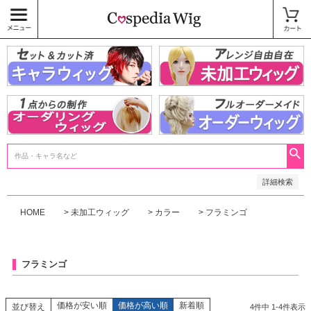
価格
〜
商品タグ
キャラウィッグ
未加工ウィッグ
ベースウィッグ
衣装
SALE中
検索
詳細検索
HOME
未加工ウィッグ
カラー
フラミンゴ
フラミンゴ
価格が安い順
価格が高い順
新着順
並び替え
4
件中
1
-
4
件表示