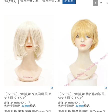
価格が安い順
価格が高い順
新着順
並び替え
2
1
【ベース】刀剣乱舞 鬼丸国綱 風 セ
【ベース】刀剣乱舞 博多藤四郎 風
ット前 ウィッグ
セット前 ウィッグ
のところ
のところ
定価
¥
4,950
定価
¥
4,950
税込
税込
当店特別価格
¥
3,960
当店特別価格
¥
3,960
刀剣乱舞 鬼丸国綱 風のキャラウ
刀剣乱舞 博多藤四郎 風のキャラ