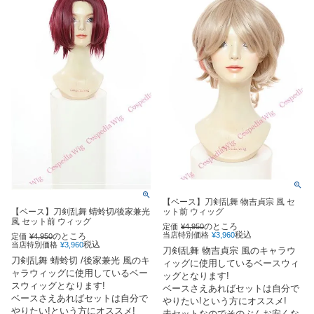
【ベース】刀剣乱舞 物吉貞宗 風 セ
ット前 ウィッグ
【ベース】刀剣乱舞 蜻蛉切/後家兼光
風 セット前 ウィッグ
のところ
定価
¥
4,950
税込
当店特別価格
¥
3,960
のところ
定価
¥
4,950
税込
当店特別価格
¥
3,960
刀剣乱舞 物吉貞宗 風のキャラウ
刀剣乱舞 蜻蛉切 /後家兼光 風のキ
ィッグに使用しているベースウィ
ャラウィッグに使用しているベー
ッグとなります!
スウィッグとなります!
ベースさえあればセットは自分で
ベースさえあればセットは自分で
やりたい!という方にオススメ!
やりたい!という方にオススメ!
未セットなのでそのぶんお安くな