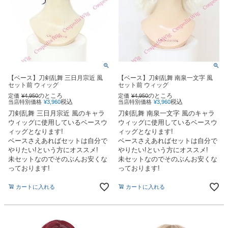
【ベース】刀剣乱舞 三日月宗近 風
【ベース】刀剣乱舞 南泉一文字 風
セット前 ウィッグ
セット前 ウィッグ
のところ
のところ
定価
¥
4,950
定価
¥
4,950
税込
税込
当店特別価格
¥
3,960
当店特別価格
¥
3,960
刀剣乱舞 三日月宗近 風のキャラ
刀剣乱舞 南泉一文字 風のキャラ
ウィッグに使用しているベースウ
ウィッグに使用しているベースウ
ィッグとなります!
ィッグとなります!
ベースさえあればセットは自分で
ベースさえあればセットは自分で
やりたい!という方にオススメ!
やりたい!という方にオススメ!
未セットなのでそのぶんお安くな
未セットなのでそのぶんお安くな
っております!
っております!
カートに入れる
カートに入れる