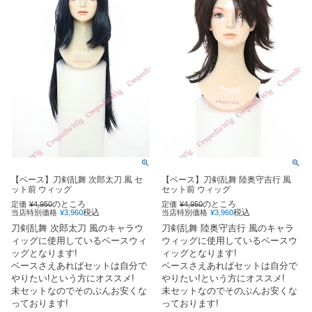
【ベース】刀剣乱舞 次郎太刀 風 セ
【ベース】刀剣乱舞 陸奥守吉行 風
ット前 ウィッグ
セット前 ウィッグ
のところ
のところ
定価
¥
4,950
定価
¥
4,950
税込
税込
当店特別価格
¥
3,960
当店特別価格
¥
3,960
刀剣乱舞 次郎太刀 風のキャラウ
刀剣乱舞 陸奥守吉行 風のキャラ
ィッグに使用しているベースウィ
ウィッグに使用しているベースウ
ッグとなります!
ィッグとなります!
ベースさえあればセットは自分で
ベースさえあればセットは自分で
やりたい!という方にオススメ!
やりたい!という方にオススメ!
未セットなのでそのぶんお安くな
未セットなのでそのぶんお安くな
っております!
っております!