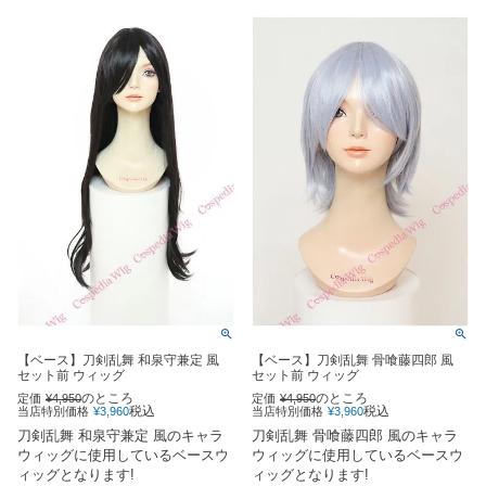
【ベース】刀剣乱舞 和泉守兼定 風
【ベース】刀剣乱舞 骨喰藤四郎 風
セット前 ウィッグ
セット前 ウィッグ
のところ
のところ
定価
¥
4,950
定価
¥
4,950
税込
税込
当店特別価格
¥
3,960
当店特別価格
¥
3,960
刀剣乱舞 和泉守兼定 風のキャラ
刀剣乱舞 骨喰藤四郎 風のキャラ
ウィッグに使用しているベースウ
ウィッグに使用しているベースウ
ィッグとなります!
ィッグとなります!