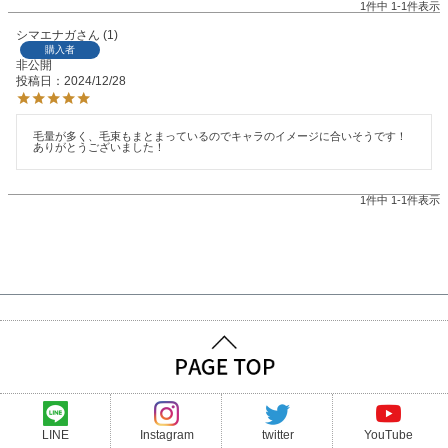
1
件中
1
-
1
件表示
シマエナガ
1
購入者
非公開
投稿日
2024/12/28
毛量が多く、毛束もまとまっているのでキャラのイメージに合いそうです！
ありがとうございました！
1
件中
1
-
1
件表示
LINE
Instagram
twitter
YouTube