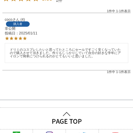
1
1
件中
1
-
1
件表示
coco
4
購入者
非公開
投稿日
2025/01/11
ドリミのコスプレしたいと思ってたところにセールですごく安くなっていた
ので購入させて頂きました。作りもしっかりしていて自分の好きな学年にア
イロンで簡単につけられるのがとてもいいと思いました。
1
件中
1
-
1
件表示