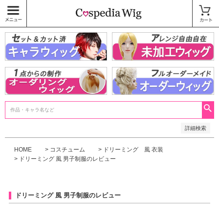
価格
〜
商品タグ
キャラウィッグ
未加工ウィッグ
ベースウィッグ
衣装
SALE中
検索
詳細検索
HOME
コスチューム
ドリーミング 風 衣装
ドリーミング 風 男子制服のレビュー
ドリーミング 風 男子制服のレビュー