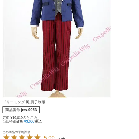
ドリーミング 風 男子制服
商品番号
jnw-0053
のところ
定価
¥
10,010
税込
当店特別価格
¥
3,003
5.00