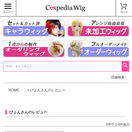
価格
〜
商品タグ
キャラウィッグ
未加工ウィッグ
ベースウィッグ
衣装
SALE中
検索
詳細検索
HOME
ぴょんさんのレビュー
ぴょんさんのレビュー
6
件中
1
-
6
件表示