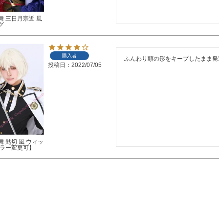
舞 三日月宗近 風
グ
購入者
ふんわり頭の形をキープしたまま発
投稿日
2022/07/05
 髭切 風 ウィッ
カラー変更可】