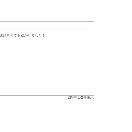
送頂きとても助かりました！
2
件中
1
-
2
件表示