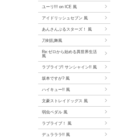
ユーリ!!! on ICE 風
アイドリッシュセブン 風
あんさんぶるスターズ！ 風
刀剣乱舞風
Re:ゼロから始める異世界生活
風
ラブライブ! サンシャイン!! 風
坂本ですが? 風
ハイキュー!! 風
文豪ストレイドッグス 風
弱虫ペダル 風
ラブライブ！ 風
デュラララ!! 風