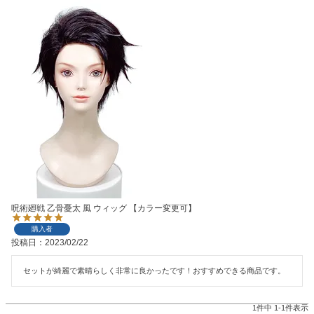
呪術廻戦 乙骨憂太 風 ウィッグ 【カラー変更可】
購入者
投稿日
2023/02/22
セットが綺麗で素晴らしく非常に良かったです！おすすめできる商品です。
1
件中
1
-
1
件表示