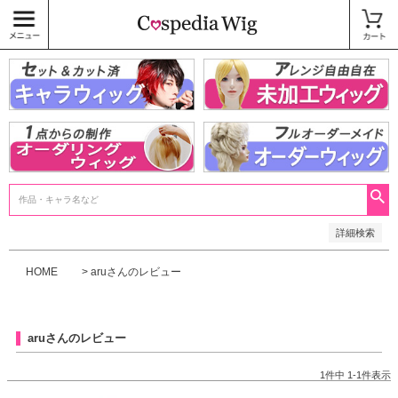
価格
〜
商品タグ
キャラウィッグ
未加工ウィッグ
ベースウィッグ
衣装
SALE中
検索
詳細検索
HOME
aruさんのレビュー
aruさんのレビュー
1
件中
1
-
1
件表示