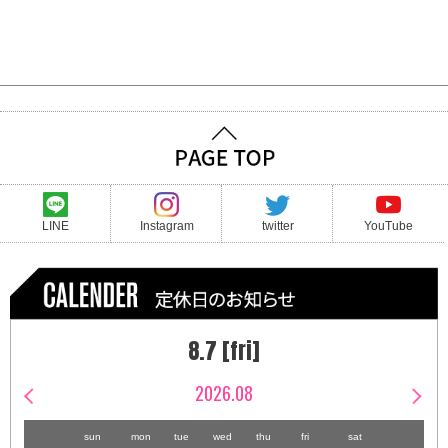
LINE
Instagram
twitter
YouTube
8.7 [fri]
2026.08
sun
mon
tue
wed
thu
fri
sat