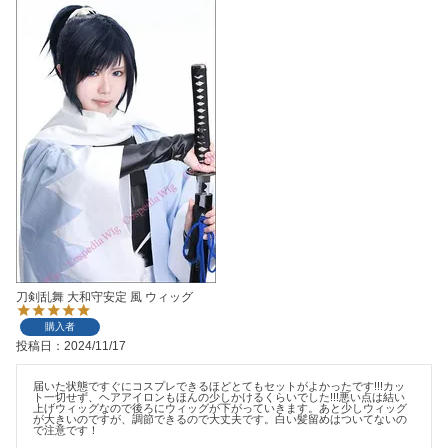
刀剣乱舞 大和守安定 風 ウィッグ
購入者
投稿日
2024/11/17
届いた状態ですぐにコスプレできるほどとてもセットがよかったです!!!カッ
ト一切せず、ヘアアイロンもほんの少しかけるくらいでした!!!悪い点は結い
上げウィッグなので後ろにウィッグが下がっていきます。あと少しウィッグ
が大きいのですが、調節できるので大丈夫です。白い髪留めはついてないの
で注意です！