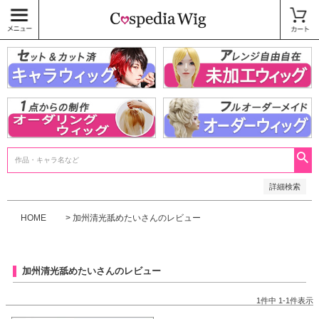
価格
〜
商品タグ
キャラウィッグ
未加工ウィッグ
ベースウィッグ
衣装
SALE中
検索
詳細検索
HOME
加州清光舐めたいさんのレビュー
加州清光舐めたいさんのレビュー
1
件中
1
-
1
件表示