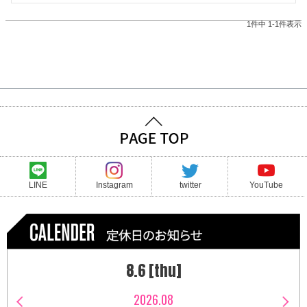
1
件中
1
-
1
件表示
LINE
Instagram
twitter
YouTube
8.6 [thu]
2026.08