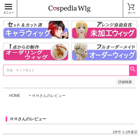
価格
〜
商品タグ
キャラウィッグ
未加工ウィッグ
ベースウィッグ
衣装
SALE中
検索
詳細検索
HOME
ＨＨさんのレビュー
ＨＨさんのレビュー
1
件中
1
-
1
件表示