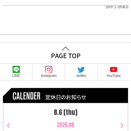
1
件中
1
-
1
件表示
LINE
Instagram
twitter
YouTube
8.6 [thu]
2026.08