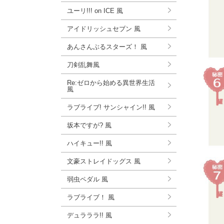
ユーリ!!! on ICE 風
アイドリッシュセブン 風
あんさんぶるスターズ！ 風
刀剣乱舞風
Re:ゼロから始める異世界生活
風
ラブライブ! サンシャイン!! 風
坂本ですが? 風
ハイキュー!! 風
文豪ストレイドッグス 風
弱虫ペダル 風
ラブライブ！ 風
デュラララ!! 風