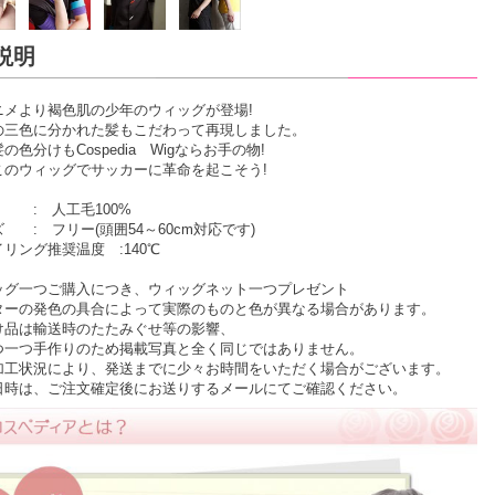
説明
ニメより褐色肌の少年のウィッグが登場!
の三色に分かれた髪もこだわって再現しました。
の色分けもCospedia Wigならお手の物!
このウィッグでサッカーに革命を起こそう!
 : 人工毛100%
 : フリー(頭囲54～60cm対応です)
リング推奨温度 :140℃
ッグ一つご購入につき、ウィッグネット一つプレゼント
ターの発色の具合によって実際のものと色が異なる場合があります。
け品は輸送時のたたみぐせ等の影響、
一つ手作りのため掲載写真と全く同じではありません。
加工状況により、発送までに少々お時間をいただく場合がございます。
時は、ご注文確定後にお送りするメールにてご確認ください。