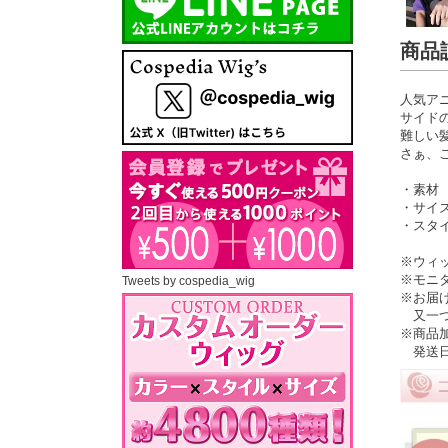
商品
人気ア
サイド
難しい髪
さぁ、
・素材
・サイズ
・スタイ
※ウィ
※モニ
Tweets by cospedia_wig
※お届
又一つ
※商品
発送日