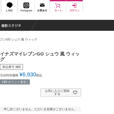
ンGO シュウ 風 ウィッグ
イナズマイレブンGO シュウ 風 ウィッ
グ
商品番号
163
¥
6,930
当店特別価格
税込
[
63
ポイント進呈 ]
お気に入りに登録
する
申し訳ございません。ただいま在庫がございません。