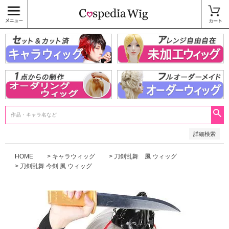
価格
〜
商品タグ
キャラウィッグ
未加工ウィッグ
ベースウィッグ
衣装
SALE中
検索
詳細検索
HOME
キャラウィッグ
刀剣乱舞 風 ウィッグ
刀剣乱舞 今剣 風 ウィッグ