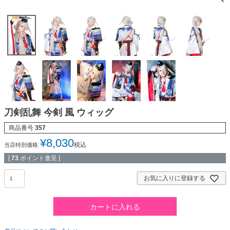
刀剣乱舞 今剣 風 ウィッグ
商品番号
357
¥
8,030
税込
当店特別価格
[
73
ポイント進呈 ]
お気に入りに登録する
カートに入れる