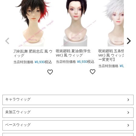
呪術廻戦 夏油傑(学生
呪術廻戦 五条悟(下ろ
刀剣乱舞 肥前忠広 風 ウ
ver.) 風 ウィッグ
ver.) 風 ウィッグ 【カ
ィッグ
ー変更可】
税込
税込
当店特別価格
¥
6,930
当店特別価格
¥
6,930
税
当店特別価格
¥
6,930
キャラウィッグ
未加工ウィッグ
ベースウィッグ