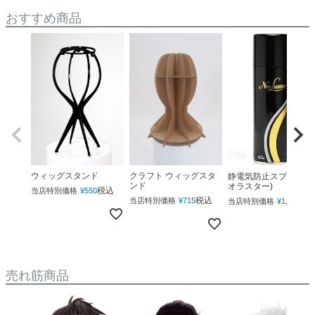
おすすめ商品
ウィッグスタンド
クラフト ウィッグスタ
静電気防止スプレー(ネ
ンド
オラスター)
税込
当店特別価格
¥
550
税込
税
当店特別価格
¥
715
当店特別価格
¥
1,760
売れ筋商品