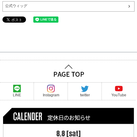
公式ウィッグ
LINE
Instagram
twitter
YouTube
8.8 [sat]