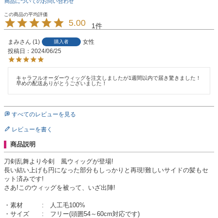
商品についてのお問い合わせ
5.00
1
まみ
1
女性
購入者
投稿日
2024/06/25
キャラフルオーダーウィッグを注文しましたが1週間以内で届き驚きました！
早めの配送ありがとうございました！
すべてのレビューを見る
レビューを書く
商品説明
刀剣乱舞より今剣 風ウィッグが登場!
長い結い上げも円になった部分もしっかりと再現!難しいサイドの髪もセ
ット済みです!
さあ!このウィッグを被って、いざ出陣!
・素材 : 人工毛100%
・サイズ : フリー(頭囲54～60cm対応です)