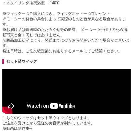
・スタイリング推奨温度 :140℃
※ウィッグ一つご購入につき、ウィッグネット一つプレゼント
※モニターの発色の具合によって実際のものと色が異なる場合がありま
す。
※お届け品は輸送時のたたみぐせ等の影響、 又一つ一つ手作りのため掲
載写真と全く同じではありません。
※商品加工状況により、発送までに少々お時間をいただく場合がございま
す。
発送日時は、ご注文確定後にお送りするメールにてご確認ください。
セット済ウィッグ
こちらのウィッグはセット済ウィッグとなります。
ご注文を受けてから選任の美容師が制作しています。
※動画は制作事例