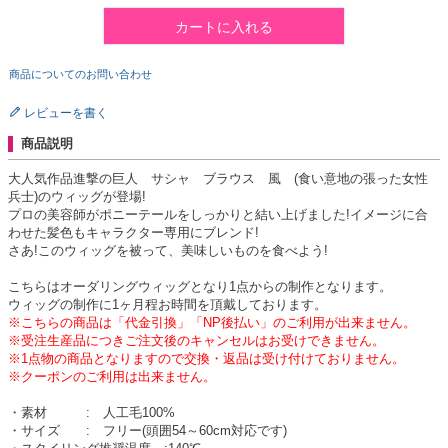
カートに入れる
商品についてのお問い合わせ
レビューを書く
商品説明
大人気作品進撃の巨人 サシャ ブラウス 風 (食い意地の張った女性
兵士)のウィッグが登場!
プロの美容師がポニーテールをしっかりと結い上げました!イメージに合
わせた髪色もキャラクター専用にブレンド!
さあ!このウィッグを被って、美味しいものを食べよう!
こちらはオーダリングウィッグとなり1点からの制作となります。
ウィッグの制作に1ヶ月程お時間を頂戴しております。
※こちらの商品は「代金引換」「NP後払い」のご利用が出来ません。
※受注生産品につきご注文後のキャンセルはお受けできません。
※1点物の商品となりますので交換・返品は受け付けておりません。
※クーポンのご利用は出来ません。
・素材 : 人工毛100%
・サイズ : フリー(頭囲54～60cm対応です)