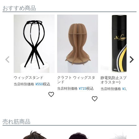
おすすめ商品
ウィッグスタンド
クラフト ウィッグスタ
静電気防止スプレー(ネ
ンド
オラスター)
税込
当店特別価格
¥
550
税込
税
当店特別価格
¥
715
当店特別価格
¥
1,760
売れ筋商品