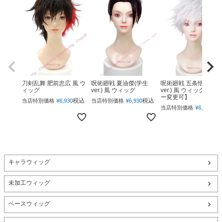
呪術廻戦 夏油傑(学生
呪術廻戦 五条悟(下ろ
刀剣乱舞 肥前忠広 風 ウ
ver.) 風 ウィッグ
ver.) 風 ウィッグ 【カ
ィッグ
ー変更可】
税込
税込
当店特別価格
¥
6,930
当店特別価格
¥
6,930
税
当店特別価格
¥
6,930
キャラウィッグ
未加工ウィッグ
ベースウィッグ