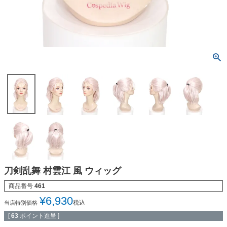
刀剣乱舞 村雲江 風 ウィッグ
商品番号
461
¥
6,930
税込
当店特別価格
[
63
ポイント進呈 ]