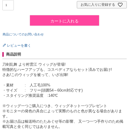
お気に入りに登録する
カートに入れる
商品についてのお問い合わせ
レビューを書く
商品説明
刀剣乱舞 より村雲江 ウィッグが登場!
特徴的なハーフアップも、コスペディアならセット済みでお届け!
さあ!このウィッグを被って、いざ出陣!
・素材 : 人工毛100%
・サイズ : フリー(頭囲54～60cm対応です)
・スタイリング推奨温度 :140℃
※ウィッグ一つご購入につき、ウィッグネット一つプレゼント
※モニターの発色の具合によって実際のものと色が異なる場合がありま
す。
※お届け品は輸送時のたたみぐせ等の影響、 又一つ一つ手作りのため掲
載写真と全く同じではありません。