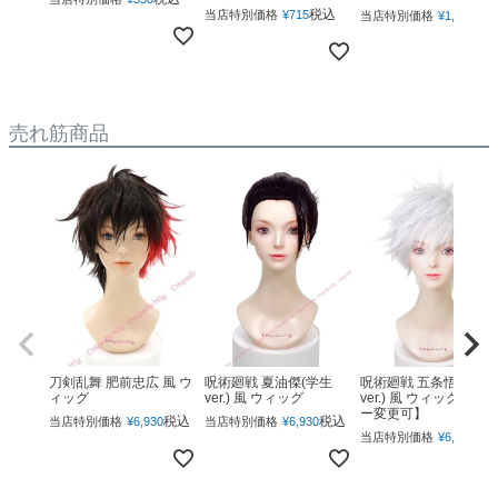
税込
税
当店特別価格
¥
715
当店特別価格
¥
1,760
売れ筋商品
呪術廻戦 夏油傑(学生
呪術廻戦 五条悟(下ろ
刀剣乱舞 肥前忠広 風 ウ
ver.) 風 ウィッグ
ver.) 風 ウィッグ 【カ
ィッグ
ー変更可】
税込
税込
当店特別価格
¥
6,930
当店特別価格
¥
6,930
税
当店特別価格
¥
6,930