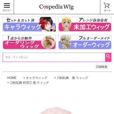
価格
〜
商品タグ
キャラウィッグ
未加工ウィッグ
ベースウィッグ
衣装
SALE中
検索
詳細検索
HOME
キャラウィッグ
刀剣乱舞 風 ウィッグ
刀剣乱舞 村雲江 風 ウィッグ