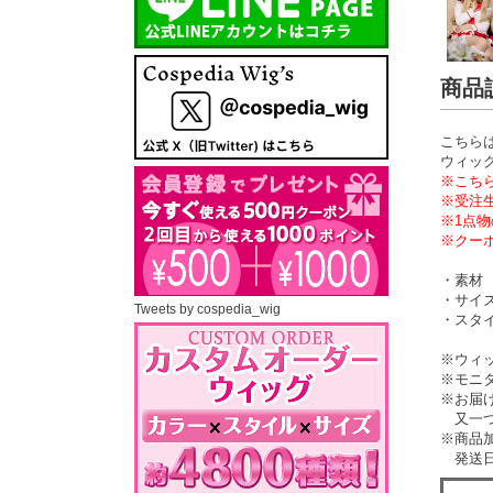
商品
こちら
ウィッ
※こち
※受注
※1点
※クー
・素材
・サイズ
Tweets by cospedia_wig
・スタイ
※ウィ
※モニ
※お届
又一つ
※商品
発送日