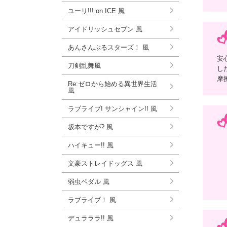
ユーリ!!! on ICE 風
アイドリッシュセブン 風
あんさんぶるスターズ！ 風
安
刀剣乱舞風
し
摩
Re:ゼロから始める異世界生活
風
ラブライブ! サンシャイン!! 風
坂本ですが? 風
ハイキュー!! 風
文豪ストレイドッグス 風
弱虫ペダル 風
ラブライブ！ 風
デュラララ!! 風