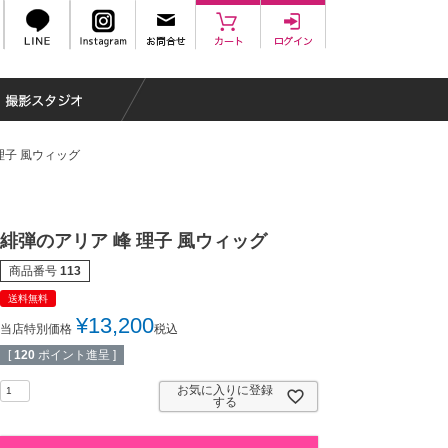
理子 風ウィッグ
緋弾のアリア 峰 理子 風ウィッグ
商品番号
113
送料無料
¥
13,200
当店特別価格
税込
[
120
ポイント進呈 ]
お気に入りに登録
する