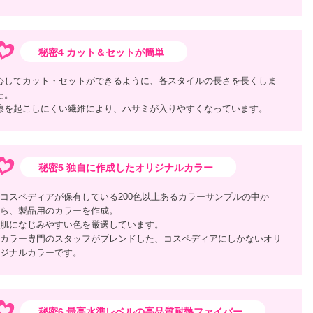
秘密4 カット＆セットが簡単
心してカット・セットができるように、各スタイルの長さを長くしま
た。
擦を起こしにくい繊維により、ハサミが入りやすくなっています。
秘密5 独自に作成したオリジナルカラー
コスペディアが保有している200色以上あるカラーサンプルの中か
ら、製品用のカラーを作成。
肌になじみやすい色を厳選しています。
カラー専門のスタッフがブレンドした、コスペディアにしかないオリ
ジナルカラーです。
秘密6 最高水準レベルの高品質耐熱ファイバー