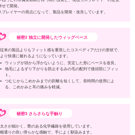
併せて開発。
スプレイヤーの視点になって、製品を開発・改良しています。
秘密2 独立に開発したウィッグベース
従来の製品よりもフィット感を重視したコスペディアだけの形状で、
より快適に被れるようになっています。
ウィッグが頭から浮かないように、安定した形にベースを改良。
地毛によるずり下がりを防止するみの毛の配列で後頭部にフィッ
ト。
つむじからこめかみまでの距離を短くして、長時間の使用によ
る、こめかみと耳の痛みを軽減。
秘密3 さらさらな手触り
太さが細かく、艶のある化学繊維を使用しています。
櫛通りの良い滑らかな感触で、手によく馴染みます。