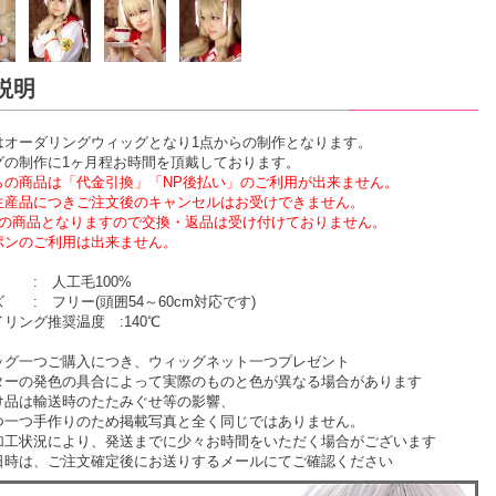
説明
はオーダリングウィッグとなり1点からの制作となります。
グの制作に1ヶ月程お時間を頂戴しております。
らの商品は「代金引換」「NP後払い」のご利用が出来ません。
生産品につきご注文後のキャンセルはお受けできません。
物の商品となりますので交換・返品は受け付けておりません。
ポンのご利用は出来ません。
 : 人工毛100%
 : フリー(頭囲54～60cm対応です)
リング推奨温度 :140℃
ッグ一つご購入につき、ウィッグネット一つプレゼント
ターの発色の具合によって実際のものと色が異なる場合があります
け品は輸送時のたたみぐせ等の影響、
一つ手作りのため掲載写真と全く同じではありません。
加工状況により、発送までに少々お時間をいただく場合がございます
時は、ご注文確定後にお送りするメールにてご確認ください