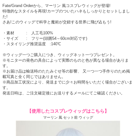
Fate/Grand Orderから、マーリン 風コスプレウィッグが登場!
特徴的なスタイルを再現!カーブのついたハネもしっかりとセットしまし
た!
さあ!このウィッグで科学と魔術が交錯する世界に飛び込もう!
・素材 : 人工毛100%
・サイズ : フリー(頭囲54～60cm対応です)
・スタイリング推奨温度 :140℃
※ウィッグ一つご購入につき、ウィッグネット一つプレゼント。
※モニターの発色の具合によって実際のものと色が異なる場合がありま
す。
※お届け品は輸送時のたたみぐせ等の影響、 又一つ一つ手作りのため掲
載写真と全く同じではありません。
※商品加工状況により、発送までに少々お時間をいただく場合がございま
す。
発送日時は、ご注文確定後にお送りするメールにてご確認ください。
【使用したコスプレウィッグはこちら】
マーリン 風 セット前 ウィッグ