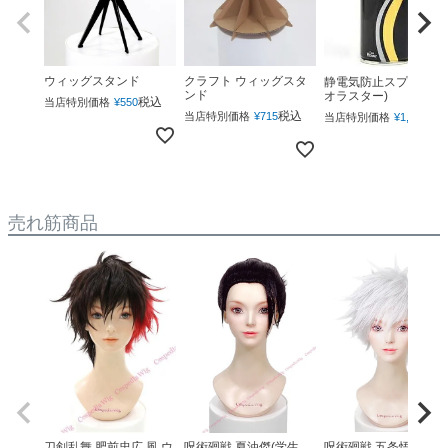
ウィッグスタンド
クラフト ウィッグスタ
静電気防止スプレー(ネ
ンド
オラスター)
税込
当店特別価格
¥
550
税込
税
当店特別価格
¥
715
当店特別価格
¥
1,760
売れ筋商品
呪術廻戦 夏油傑(学生
呪術廻戦 五条悟(下ろ
刀剣乱舞 肥前忠広 風 ウ