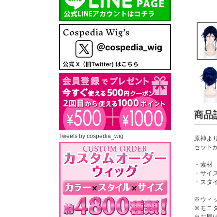
商品
Tweets by cospedia_wig
原神よ
セット
・素材
・サイズ
・スタイ
※ウィ
※モニ
※お届