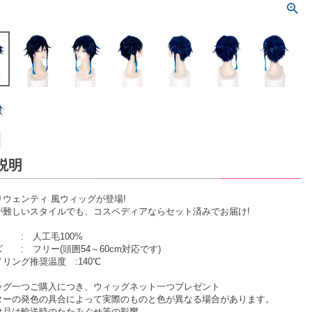
説明
りウェンティ 風ウィッグが登場!
が難しいスタイルでも、コスペディアならセット済みでお届け!
 : 人工毛100%
 : フリー(頭囲54～60cm対応です)
リング推奨温度 :140℃
ッグ一つご購入につき、ウィッグネット一つプレゼント
ターの発色の具合によって実際のものと色が異なる場合があります。
け品は輸送時のたたみぐせ等の影響、