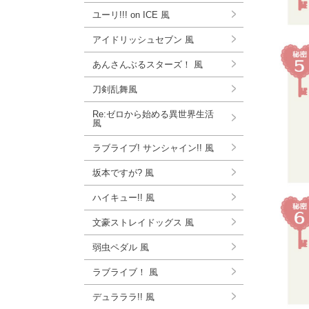
ユーリ!!! on ICE 風
アイドリッシュセブン 風
あんさんぶるスターズ！ 風
刀剣乱舞風
Re:ゼロから始める異世界生活
風
ラブライブ! サンシャイン!! 風
坂本ですが? 風
ハイキュー!! 風
文豪ストレイドッグス 風
弱虫ペダル 風
ラブライブ！ 風
デュラララ!! 風