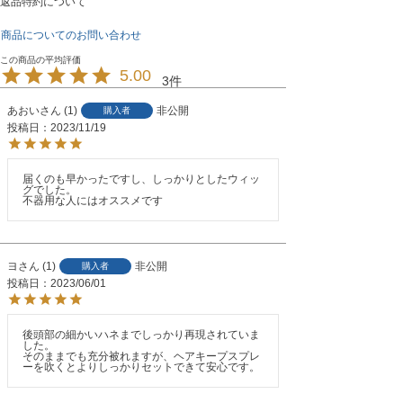
返品特約について
商品についてのお問い合わせ
5.00
3
あおい
1
非公開
購入者
投稿日
2023/11/19
届くのも早かったですし、しっかりとしたウィッ
グでした。

不器用な人にはオススメです
ヨ
1
非公開
購入者
投稿日
2023/06/01
後頭部の細かいハネまでしっかり再現されていま
した。

そのままでも充分被れますが、ヘアキープスプレ
ーを吹くとよりしっかりセットできて安心です。