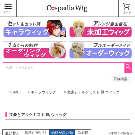
価格
〜
商品タグ
キャラウィッグ
未加工ウィッグ
ベースウィッグ
衣装
SALE中
検索
詳細検索
HOME
キャラウィッグ
文豪とアルケミスト 風 ウィッグ
文豪とアルケミスト 風 ウィッグ
価格が安い順
価格が高い順
新着順
並び替え
2
件中
1
-
2
件表示