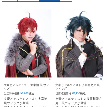
文豪とアルケミスト 太宰治 風 ウィ
文豪とアルケミスト 芥川龍之介 風
ッグ
ウィッグ
税込
税込
当店特別価格
¥
6,930
当店特別価格
¥
6,930
文豪とアルケミストより太宰治
文豪とアルケミストより芥川龍之
風ウィッグが登場!
介 風ウィッグが登場!