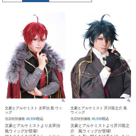
文豪とアルケミスト 太宰治 風 ウィ
文豪とアルケミスト 芥川龍之介 風
ッグ
ウィッグ
税込
税込
当店特別価格
¥
6,930
当店特別価格
¥
6,930
文豪とアルケミストより太宰治
文豪とアルケミストより芥川龍之
風ウィッグが登場!
介 風ウィッグが登場!