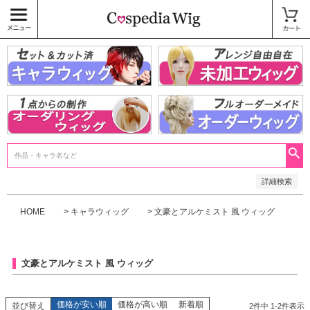
価格
〜
商品タグ
キャラウィッグ
未加工ウィッグ
ベースウィッグ
衣装
SALE中
検索
詳細検索
HOME
キャラウィッグ
文豪とアルケミスト 風 ウィッグ
文豪とアルケミスト 風 ウィッグ
価格が安い順
価格が高い順
新着順
並び替え
2
件中
1
-
2
件表示