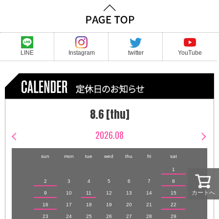
LINE
Instagram
twitter
YouTube
8.6 [thu]
2026.08
sun
mon
tue
wed
thu
fri
sat
1
2
3
4
5
6
7
8
カートへ
9
10
11
12
13
14
15
16
17
18
19
20
21
22
23
24
25
26
27
28
29