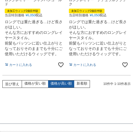
ド
ク
未加工ウィッグ2個目半額
未加工ウィッグ2個目半額
税込
税込
当店特別価格
¥
6,050
当店特別価格
¥
6,050
ロングでは重た過ぎる…けど長さ
ロングでは重た過ぎる…けど長さ
がほしい。
がほしい。
そんな方におすすめのロングレイ
そんな方におすすめのロングレイ
ヤースタイル。
ヤースタイル。
前髪もパッツンに近い仕上がりと
前髪もパッツンに近い仕上がりと
なっておりそのままでも十分にご
なっておりそのままでも十分にご
使用いただけるウィッグです。
使用いただけるウィッグです。
カートに入れる
カートに入れる
価格が安い順
価格が高い順
新着順
並び替え
10
件中
1
-
10
件表示