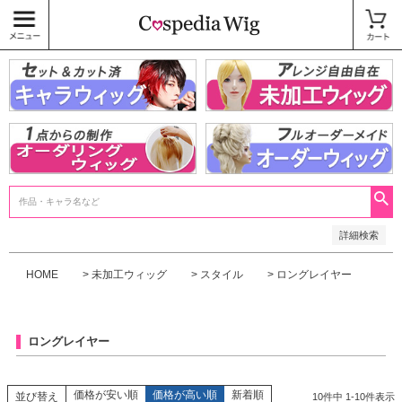
価格
〜
商品タグ
キャラウィッグ
未加工ウィッグ
ベースウィッグ
衣装
SALE中
検索
詳細検索
HOME
未加工ウィッグ
スタイル
ロングレイヤー
ロングレイヤー
価格が安い順
価格が高い順
新着順
並び替え
10
件中
1
-
10
件表示