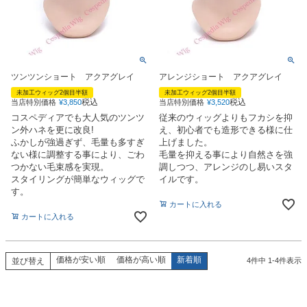
ツンツンショート アクアグレイ
アレンジショート アクアグレイ
未加工ウィッグ2個目半額
未加工ウィッグ2個目半額
税込
税込
当店特別価格
¥
3,850
当店特別価格
¥
3,520
コスペディアでも大人気のツンツ
従来のウィッグよりもフカシを抑
ン外ハネを更に改良!
え、初心者でも造形できる様に仕
ふかしが強過ぎず、毛量も多すぎ
上げました。
ない様に調整する事により、ごわ
毛量を抑える事により自然さを強
つかない毛束感を実現。
調しつつ、アレンジのし易いスタ
スタイリングが簡単なウィッグで
イルです。
す。
カートに入れる
カートに入れる
価格が安い順
価格が高い順
新着順
並び替え
4
件中
1
-
4
件表示