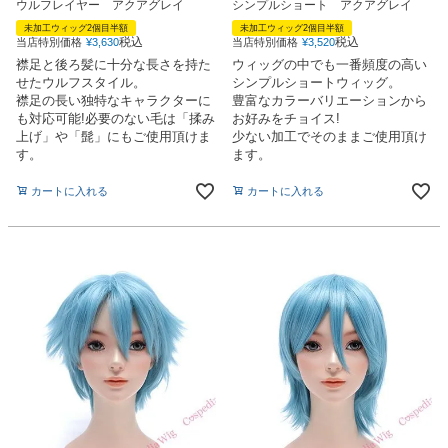
ウルフレイヤー アクアグレイ
シンプルショート アクアグレイ
未加工ウィッグ2個目半額
未加工ウィッグ2個目半額
税込
税込
当店特別価格
¥
3,630
当店特別価格
¥
3,520
襟足と後ろ髪に十分な長さを持た
ウィッグの中でも一番頻度の高い
せたウルフスタイル。
シンプルショートウィッグ。
襟足の長い独特なキャラクターに
豊富なカラーバリエーションから
も対応可能!必要のない毛は「揉み
お好みをチョイス!
上げ」や「髭」にもご使用頂けま
少ない加工でそのままご使用頂け
す。
ます。
カートに入れる
カートに入れる