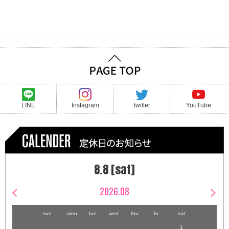
LINE
Instagram
twitter
YouTube
8.8 [sat]
2026.08
sun
mon
tue
wed
thu
fri
sat
1