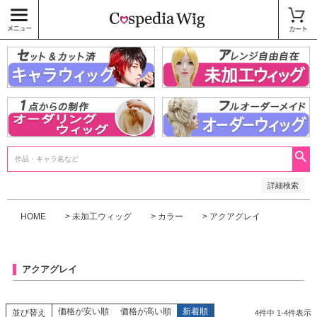
価格
〜
商品タグ
キャラウィッグ
未加工ウィッグ
ベースウィッグ
衣装
SALE中
検索
詳細検索
HOME
未加工ウィッグ
カラー
アクアグレイ
アクアグレイ
価格が安い順
価格が高い順
新着順
並び替え
4
件中
1
-
4
件表示