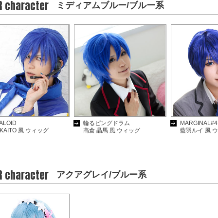
R character
ミディアムブルー/ブルー系
ALOID
輪るピングドラム
MARGINAL#4
KAITO 風 ウィッグ
高倉 晶馬 風 ウィッグ
藍羽ルイ 風 
R character
アクアグレイ/ブルー系