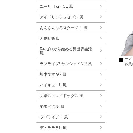
ユーリ!!! on ICE 風
アイドリッシュセブン 風
あんさんぶるスターズ！ 風
刀剣乱舞風
Re:ゼロから始める異世界生活
風
アイ
ラブライブ! サンシャイン!! 風
四葉
坂本ですが? 風
ハイキュー!! 風
文豪ストレイドッグス 風
弱虫ペダル 風
ラブライブ！ 風
デュラララ!! 風