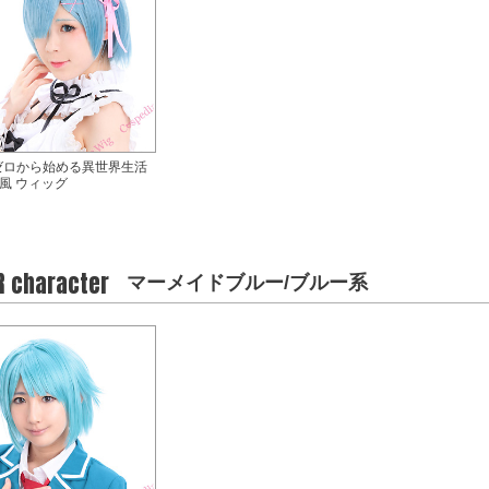
:ゼロから始める異世界生活
 風 ウィッグ
R character
マーメイドブルー/ブルー系