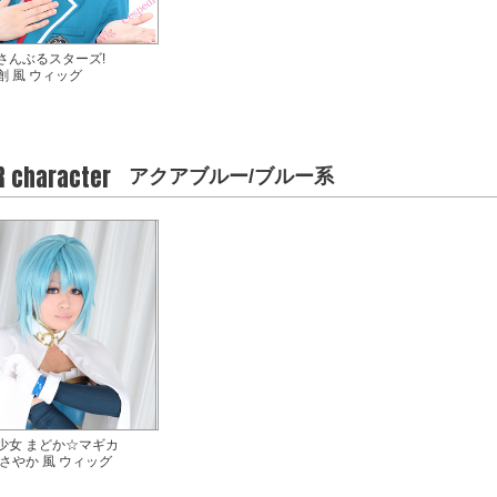
さんぶるスターズ!
創 風 ウィッグ
R character
アクアブルー/ブルー系
少女 まどか☆マギカ
 さやか 風 ウィッグ