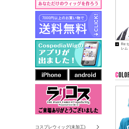
Re
レム
C
OLO
コスプレウィッグ(未加工)