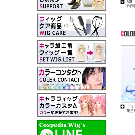
A3!
月岡
C
OLO
ドリ
望月