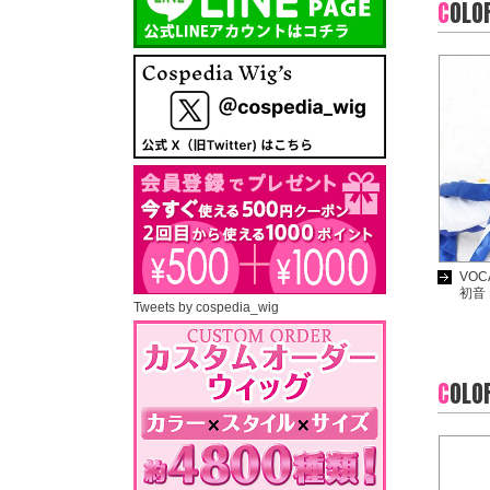
C
OLO
VOC
初音 
Tweets by cospedia_wig
C
OLO