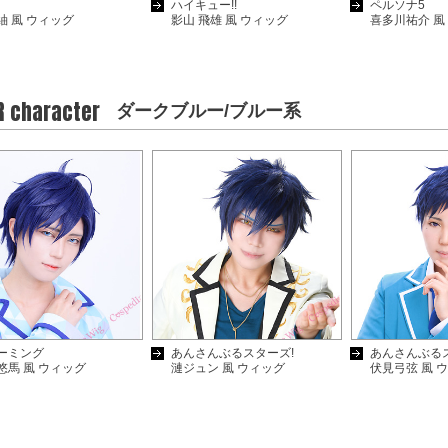
ハイキュー!!
ペルソナ5
紬 風 ウィッグ
影山 飛雄 風 ウィッグ
喜多川祐介 風
R character
ダークブルー/ブルー系
ーミング
あんさんぶるスターズ!
あんさんぶる
悠馬 風 ウィッグ
漣ジュン 風 ウィッグ
伏見弓弦 風 