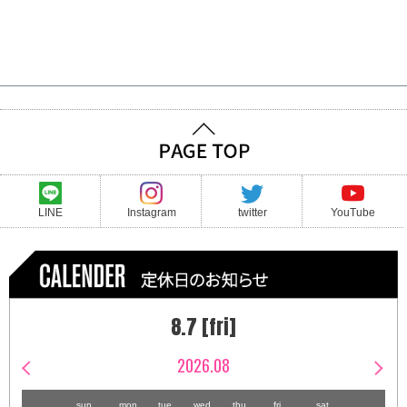
LINE
Instagram
twitter
YouTube
8.7 [fri]
2026.08
sun
mon
tue
wed
thu
fri
sat