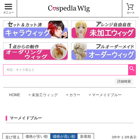
価格
〜
商品タグ
キャラウィッグ
未加工ウィッグ
ベースウィッグ
衣装
SALE中
検索
詳細検索
HOME
未加工ウィッグ
カラー
マーメイドブルー
マーメイドブルー
価格が安い順
価格が高い順
新着順
並び替え
3
件中
1
-
3
件表示