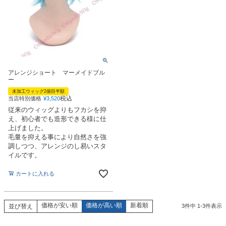
アレンジショート マーメイドブル
ー
未加工ウィッグ2個目半額
税込
当店特別価格
¥
3,520
従来のウィッグよりもフカシを抑
え、初心者でも造形できる様に仕
上げました。
毛量を抑える事により自然さを強
調しつつ、アレンジのし易いスタ
イルです。
カートに入れる
価格が安い順
価格が高い順
新着順
並び替え
3
件中
1
-
3
件表示