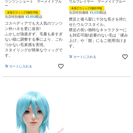
ツンツンショート マーメイドブル
ウルフレイヤー マーメイドブルー
ー
未加工ウィッグ2個目半額
税込
当店特別価格
¥
3,630
未加工ウィッグ2個目半額
税込
当店特別価格
¥
3,850
襟足と後ろ髪に十分な長さを持た
コスペディアでも大人気のツンツ
せたウルフスタイル。
ン外ハネを更に改良!
襟足の長い独特なキャラクターに
ふかしが強過ぎず、毛量も多すぎ
も対応可能!必要のない毛は「揉み
ない様に調整する事により、ごわ
上げ」や「髭」にもご使用頂けま
つかない毛束感を実現。
す。
スタイリングが簡単なウィッグで
す。
カートに入れる
カートに入れる