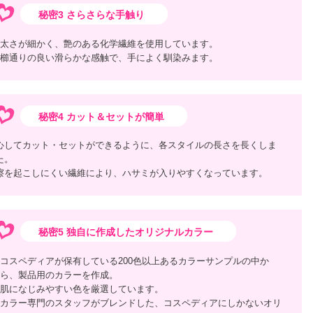
秘密3 さらさらな手触り
太さが細かく、艶のある化学繊維を使用しています。
櫛通りの良い滑らかな感触で、手によく馴染みます。
秘密4 カット＆セットが簡単
心してカット・セットができるように、各スタイルの長さを長くしま
た。
擦を起こしにくい繊維により、ハサミが入りやすくなっています。
秘密5 独自に作成したオリジナルカラー
コスペディアが保有している200色以上あるカラーサンプルの中か
ら、製品用のカラーを作成。
肌になじみやすい色を厳選しています。
カラー専門のスタッフがブレンドした、コスペディアにしかないオリ