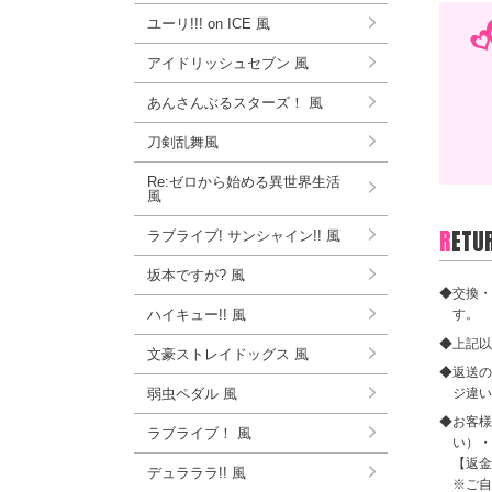
ユーリ!!! on ICE 風
アイドリッシュセブン 風
あんさんぶるスターズ！ 風
刀剣乱舞風
Re:ゼロから始める異世界生活
風
R
ETU
ラブライブ! サンシャイン!! 風
坂本ですが? 風
◆交換・
ハイキュー!! 風
す。
◆上記以
文豪ストレイドッグス 風
◆返送の
ジ違い
弱虫ペダル 風
◆お客様
ラブライブ！ 風
い）・
【返金
デュラララ!! 風
※ご自