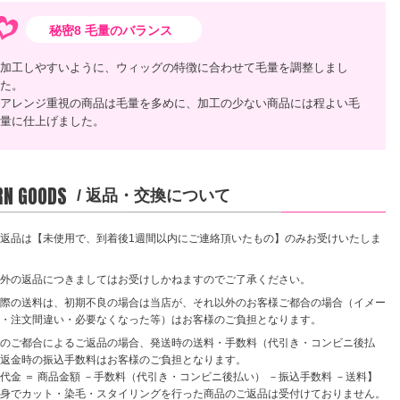
秘密8 毛量のバランス
加工しやすいように、ウィッグの特徴に合わせて毛量を調整しまし
た。
アレンジ重視の商品は毛量を多めに、加工の少ない商品には程よい毛
量に仕上げました。
RN GOODS
/ 返品・交換について
返品は【未使用で、到着後1週間以内にご連絡頂いたもの】のみお受けいたしま
外の返品につきましてはお受けしかねますのでご了承ください。
際の送料は、初期不良の場合は当店が、それ以外のお客様ご都合の場合（イメー
・注文間違い・必要なくなった等）はお客様のご負担となります。
のご都合によるご返品の場合、発送時の送料・手数料（代引き・コンビニ後払
返金時の振込手数料はお客様のご負担となります。
代金 ＝ 商品金額 －手数料（代引き・コンビニ後払い） －振込手数料 －送料】
身でカット・染毛・スタイリングを行った商品のご返品は受付けておりません。