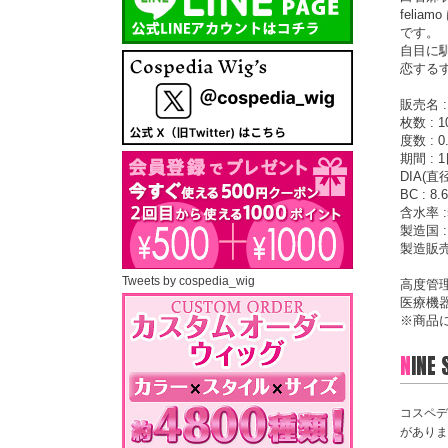
feli
です。
自目に
恋する
販売名 :
枚数 : 
度数 : 0
期間 : 
DIA(直径
BC : 8
含水率 :
製造国 
製造販売
Tweets by cospedia_wig
高度管
医療機器承
※商品
N
INE
コスペデ
がありま