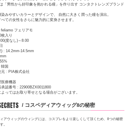
amo は「男性から好印象を抱かれる瞳」を作り出す コンタクトレンズブランド
馴染みやすいカラーとデザインで、 自然に大きく潤った瞳を演出。
すべての女性をさらに魅力的に変身させます。
 feliamo フェリアモ
10枚入り
.00(度なし)～8.00
1日
) : 14.2mm-14.5mm
.6mm
55%
: 韓国
元 : PIA株式会社
理医療機器
認番号 : 22900BZX0011800
によってはお取り寄せとなる場合がございます。
 SECRETS
/ コスペディアウィッグ8の秘密
ィアウィッグのウィングには、コスプレをより楽しくして頂くため、8つの秘密
す。