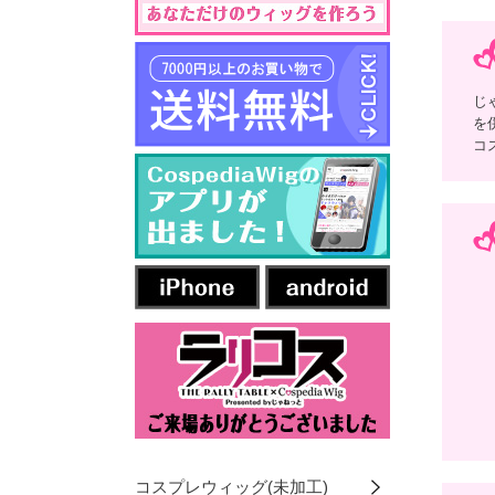
じ
を
コ
コスプレウィッグ(未加工)