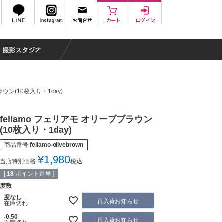
ラウン(10枚入り・1day)
feliamo フェリアモ オリーブブラウン
(10枚入り・1day)
商品番号
feliamo-olivebrown
¥
1,980
当店特別価格
税込
[
18
ポイント進呈 ]
度数
度なし
再入荷お知らせ
在庫切れ
-0.50
再入荷お知らせ