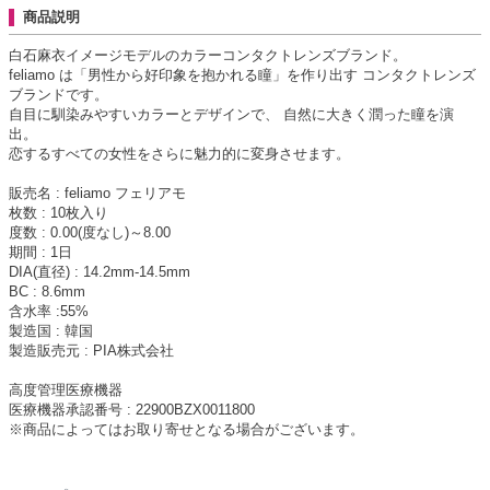
商品説明
白石麻衣イメージモデルのカラーコンタクトレンズブランド。
feliamo は「男性から好印象を抱かれる瞳」を作り出す コンタクトレンズ
ブランドです。
自目に馴染みやすいカラーとデザインで、 自然に大きく潤った瞳を演
出。
恋するすべての女性をさらに魅力的に変身させます。
販売名 : feliamo フェリアモ
枚数 : 10枚入り
度数 : 0.00(度なし)～8.00
期間 : 1日
DIA(直径) : 14.2mm-14.5mm
BC : 8.6mm
含水率 :55%
製造国 : 韓国
製造販売元 : PIA株式会社
高度管理医療機器
医療機器承認番号 : 22900BZX0011800
※商品によってはお取り寄せとなる場合がございます。