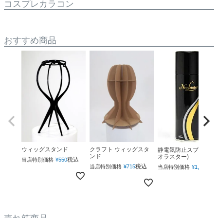
コスプレカラコン
おすすめ商品
ウィッグスタンド
クラフト ウィッグスタ
静電気防止スプレー(ネ
ンド
オラスター)
税込
当店特別価格
¥
550
税込
税
当店特別価格
¥
715
当店特別価格
¥
1,760