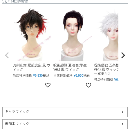
売れ筋商品
呪術廻戦 夏油傑(学生
呪術廻戦 五条悟(下ろ
刀剣乱舞 肥前忠広 風 ウ
ver.) 風 ウィッグ
ver.) 風 ウィッグ 【カ
ィッグ
ー変更可】
税込
税込
当店特別価格
¥
6,930
当店特別価格
¥
6,930
税
当店特別価格
¥
6,930
キャラウィッグ
未加工ウィッグ