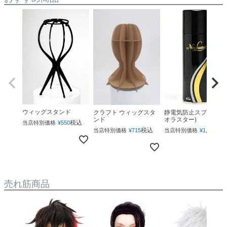
ウィッグスタンド
クラフト ウィッグスタ
静電気防止スプレー(ネ
ンド
オラスター)
税込
当店特別価格
¥
550
税込
税
当店特別価格
¥
715
当店特別価格
¥
1,760
売れ筋商品