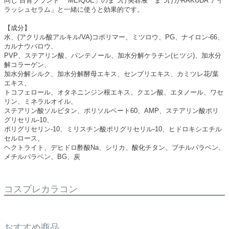
同じ“目育ブランド”「MEIQUE」のまつげ美容液「まつげがRAKUDA アイ
ラッシュセラム」と一緒に使うと効果的です。
【成分】
水、(アクリル酸アルキル/VA)コポリマー、ミツロウ、PG、ナイロン‐66、
カルナウバロウ、
PVP、ステアリン酸、パンテノール、加水分解ケラチン(ヒツジ)、加水分
解コラーゲン、
加水分解シルク、加水分解酵母エキス、センブリエキス、カミツレ花/葉
エキス、
トコフェロール、オタネニンジン根エキス、クエン酸、エタノール、ワセ
リン、ミネラルオイル、
ステアリン酸ソルビタン、ポリソルベート60、AMP、ステアリン酸ポリ
グリセリル‐10、
ポリグリセリン‐10、ミリスチン酸ポリグリセリル‐10、ヒドロキシエチル
セルロース、
ヘクトライト、デヒドロ酢酸Na、シリカ、酸化チタン、ブチルパラベン、
メチルパラベン、BG、炭
コスプレカラコン
おすすめ商品