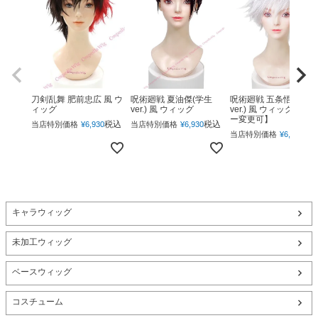
呪術廻戦 夏油傑(学生
呪術廻戦 五条悟(下ろ
刀剣乱舞 肥前忠広 風 ウ
ver.) 風 ウィッグ
ver.) 風 ウィッグ 【カ
ィッグ
ー変更可】
税込
税込
当店特別価格
¥
6,930
当店特別価格
¥
6,930
税
当店特別価格
¥
6,930
キャラウィッグ
未加工ウィッグ
ベースウィッグ
コスチューム