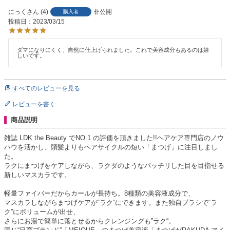
にっく
4
非公開
購入者
投稿日
2023/03/15
ダマになりにくく、自然に仕上げられました。これで美容成分もあるのは嬉
しいです。
すべてのレビューを見る
レビューを書く
商品説明
雑誌 LDK the Beauty でNO.1 の評価を頂きました!!ヘアケア専門店のノウ
ハウを活かし、頭髪よりもヘアサイクルの短い「まつげ」に注目しまし
た。
ラクにまつげをケアしながら、ラクダのようなパッチリした目を目指せる
新しいマスカラです。
軽量ファイバーだからカールが長持ち。8種類の美容液成分で、
マスカラしながらまつげケアが“ラク”にできます。また独自ブラシで“ラ
ク”にボリュームが出せ、
さらにお湯で簡単に落とせるからクレンジングも”ラク“。