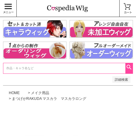
価格
〜
商品タグ
キャラウィッグ
未加工ウィッグ
ベースウィッグ
衣装
SALE中
検索
詳細検索
HOME
メイク用品
まつげがRAKUDA マスカラ マスカラロング