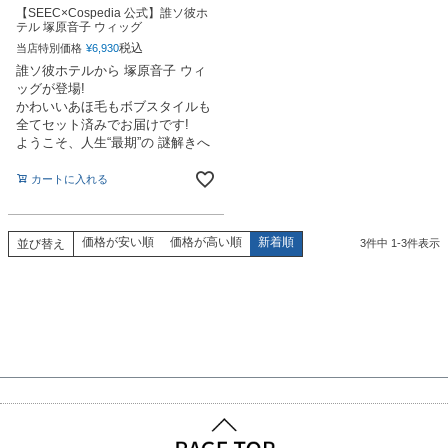
【SEEC×Cospedia 公式】誰ソ彼ホ
テル 塚原音子 ウィッグ
税込
当店特別価格
¥
6,930
誰ソ彼ホテルから 塚原音子 ウィ
ッグが登場!
かわいいあほ毛もボブスタイルも
全てセット済みでお届けです!
ようこそ、人生“最期”の 謎解きへ
カートに入れる
価格が安い順
価格が高い順
新着順
並び替え
3
件中
1
-
3
件表示