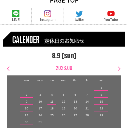
LINE
Instagram
twitter
YouTube
8.9 [sun]
2026.08
sun
mon
tue
wed
thu
fri
sat
1
2
3
4
5
6
7
8
9
10
11
12
13
14
15
16
17
18
19
20
21
22
23
24
25
26
27
28
29
30
31