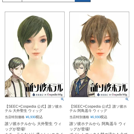
【SEEC×Cospedia 公式】誰ソ彼ホ
【SEEC×Cospedia 公式】誰ソ彼ホ
テル 大外聖生 ウィッグ
テル 阿鳥遥斗 ウィッグ
税込
税込
当店特別価格
¥
6,930
当店特別価格
¥
6,930
誰ソ彼ホテルから 大外聖生 ウィ
誰ソ彼ホテルから 阿鳥遥斗 ウィ
ッグが登場!
ッグが登場!