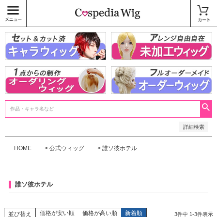
価格
〜
商品タグ
キャラウィッグ
未加工ウィッグ
ベースウィッグ
衣装
SALE中
検索
詳細検索
HOME
公式ウィッグ
誰ソ彼ホテル
誰ソ彼ホテル
価格が安い順
価格が高い順
新着順
並び替え
3
件中
1
-
3
件表示