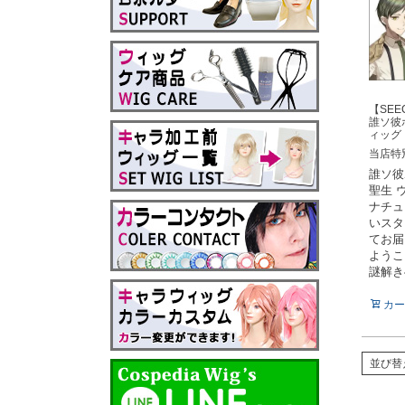
【SEEC
誰ソ彼
ィッグ
当店特
誰ソ彼
聖生 
ナチュ
いスタ
てお届
ようこ
謎解き
カー
並び替