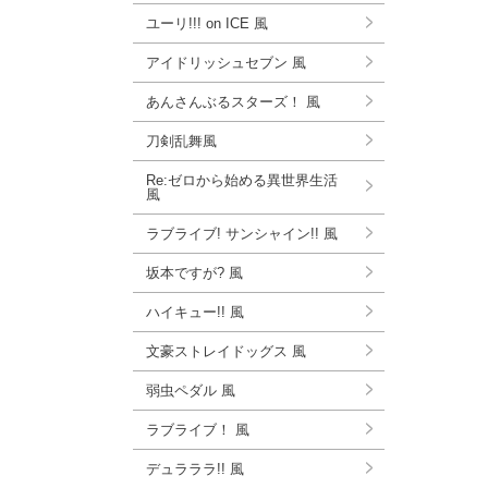
ユーリ!!! on ICE 風
アイドリッシュセブン 風
あんさんぶるスターズ！ 風
刀剣乱舞風
Re:ゼロから始める異世界生活
風
ラブライブ! サンシャイン!! 風
坂本ですが? 風
ハイキュー!! 風
文豪ストレイドッグス 風
弱虫ペダル 風
ラブライブ！ 風
デュラララ!! 風