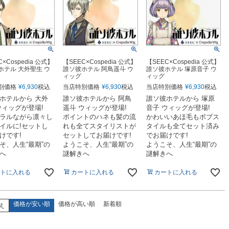
×Cospedia 公式】
【SEEC×Cospedia 公式】
【SEEC×Cospedia 公式】
ホテル 大外聖生 ウ
誰ソ彼ホテル 阿鳥遥斗 ウ
誰ソ彼ホテル 塚原音子 ウ
ィッグ
ィッグ
別価格
¥
6,930
税込
当店特別価格
¥
6,930
税込
当店特別価格
¥
6,930
税込
ホテルから 大外
誰ソ彼ホテルから 阿鳥
誰ソ彼ホテルから 塚原
ウィッグが登場!
遥斗 ウィッグが登場!
音子 ウィッグが登場!
ラルながら凛々し
ポイントのハネも髪の流
かわいいあほ毛もボブス
イルに!セットし
れも全てスタイリストが
タイルも全てセット済み
けです!
セットしてお届けです!
でお届けです!
そ、人生“最期”の
ようこそ、人生“最期”の
ようこそ、人生“最期”の
へ
謎解きへ
謎解きへ
トに入れる
カートに入れる
カートに入れる
価格が安い順
価格が高い順
新着順
え