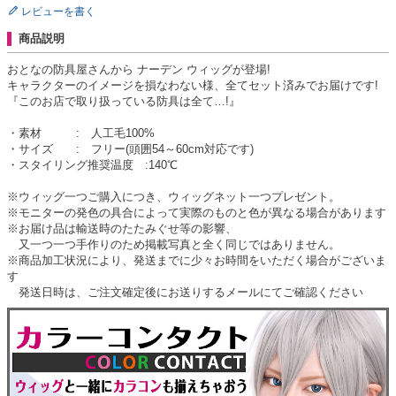
レビューを書く
商品説明
おとなの防具屋さんから ナーデン ウィッグが登場!
キャラクターのイメージを損なわない様、全てセット済みでお届けです!
『このお店で取り扱っている防具は全て…!』
・素材 : 人工毛100%
・サイズ : フリー(頭囲54～60cm対応です)
・スタイリング推奨温度 :140℃
※ウィッグ一つご購入につき、ウィッグネット一つプレゼント。
※モニターの発色の具合によって実際のものと色が異なる場合があります
※お届け品は輸送時のたたみぐせ等の影響、
又一つ一つ手作りのため掲載写真と全く同じではありません。
※商品加工状況により、発送までに少々お時間をいただく場合がございま
す
発送日時は、ご注文確定後にお送りするメールにてご確認ください