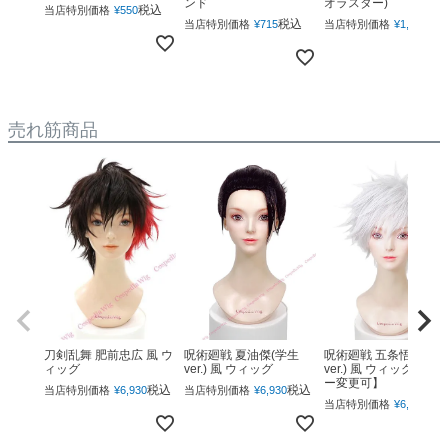
ンド
オラスター)
税込
当店特別価格
¥
550
税込
税
当店特別価格
¥
715
当店特別価格
¥
1,760
売れ筋商品
呪術廻戦 夏油傑(学生
呪術廻戦 五条悟(下ろ
刀剣乱舞 肥前忠広 風 ウ
ver.) 風 ウィッグ
ver.) 風 ウィッグ 【カ
ィッグ
ー変更可】
税込
税込
当店特別価格
¥
6,930
当店特別価格
¥
6,930
税
当店特別価格
¥
6,930