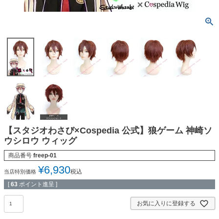
【スタジオわさび×Cospedia 公式】狼ゲーム 神崎ソ
ウシロウ ウィッグ
商品番号
freep-01
¥
6,930
税込
当店特別価格
[
63
ポイント進呈 ]
お気に入りに登録する