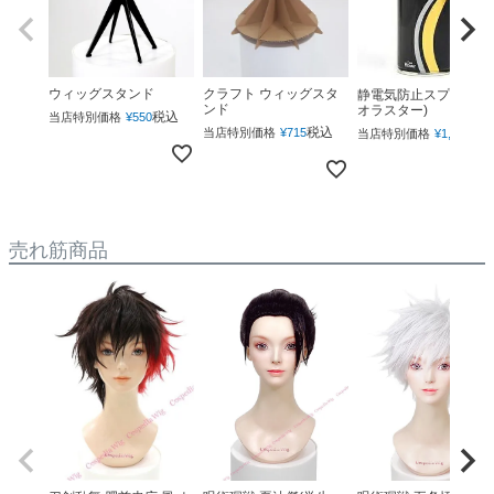
ウィッグスタンド
クラフト ウィッグスタ
静電気防止スプレー(ネ
ンド
オラスター)
税込
当店特別価格
¥
550
税込
税
当店特別価格
¥
715
当店特別価格
¥
1,760
売れ筋商品