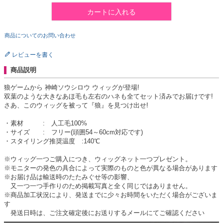
カートに入れる
商品についてのお問い合わせ
レビューを書く
商品説明
狼ゲームから 神崎ソウシロウ ウィッグが登場!
双葉のような大きなあほ毛も左右のハネも全てセット済みでお届けです!
さあ、このウィッグを被って『狼』を見つけ出せ!
・素材 : 人工毛100%
・サイズ : フリー(頭囲54～60cm対応です)
・スタイリング推奨温度 :140℃
※ウィッグ一つご購入につき、ウィッグネット一つプレゼント。
※モニターの発色の具合によって実際のものと色が異なる場合があります
※お届け品は輸送時のたたみぐせ等の影響、
又一つ一つ手作りのため掲載写真と全く同じではありません。
※商品加工状況により、発送までに少々お時間をいただく場合がございま
す
発送日時は、ご注文確定後にお送りするメールにてご確認ください