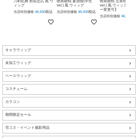
呪術廻戦 夏油傑(学生
呪術廻戦 五条悟(下ろ
刀剣乱舞 肥前忠広 風 ウ
ver.) 風 ウィッグ
ver.) 風 ウィッグ 【カ
ィッグ
ー変更可】
税込
税込
当店特別価格
¥
6,930
当店特別価格
¥
6,930
税
当店特別価格
¥
6,930
キャラウィッグ
未加工ウィッグ
ベースウィッグ
コスチューム
カラコン
期間限定セール
宅コス・イベント撮影用品