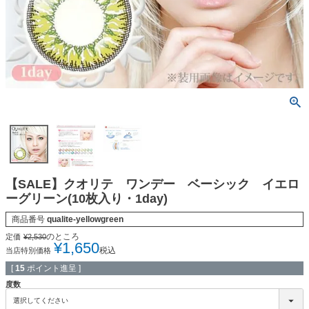
【SALE】クオリテ ワンデー ベーシック イエロ
ーグリーン(10枚入り・1day)
商品番号
qualite-yellowgreen
のところ
定価
¥
2,530
¥
1,650
税込
当店特別価格
[
15
ポイント進呈 ]
度数