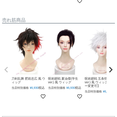
売れ筋商品
呪術廻戦 夏油傑(学生
呪術廻戦 五条悟(下ろ
刀剣乱舞 肥前忠広 風 ウ
ver.) 風 ウィッグ
ver.) 風 ウィッグ 【カ
ィッグ
ー変更可】
税込
税込
当店特別価格
¥
6,930
当店特別価格
¥
6,930
税
当店特別価格
¥
6,930