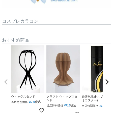
コスプレカラコン
おすすめ商品
ウィッグスタンド
クラフト ウィッグスタ
静電気防止スプレー(ネ
ンド
オラスター)
税込
当店特別価格
¥
550
税込
税
当店特別価格
¥
715
当店特別価格
¥
1,760