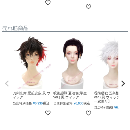
売れ筋商品
呪術廻戦 夏油傑(学生
呪術廻戦 五条悟(下ろ
刀剣乱舞 肥前忠広 風 ウ
ver.) 風 ウィッグ
ver.) 風 ウィッグ 【カ
ィッグ
ー変更可】
税込
税込
当店特別価格
¥
6,930
当店特別価格
¥
6,930
税
当店特別価格
¥
6,930