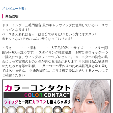
レビューを書く
商品説明
ドリーミング 三毛門紫音 風のキャラウィッグに使用しているベースウ
ィッグとなります!
ベースさえあればセットは自分でやりたい!という方にオススメ!
未セットなのでそのぶんお安くなっております!
・長さ : ・素材 : 人工毛100% ・サイズ : フリー(頭
囲54～60cm対応です) ・スタイリング推奨温度 :140℃ ※ウィッグ一つ
ご購入につき、ウィッグネット一つプレゼント。 ※モニターの発色の具
合によって実際のものと色が異なる場合があります ※お届け品は輸送時
のたたみぐせ等の影響、 又一つ一つ手作りのため掲載写真と全く同じ
ではありません。 ※発送日時は、ご注文確定後にお送りするメールにて
ご確認ください