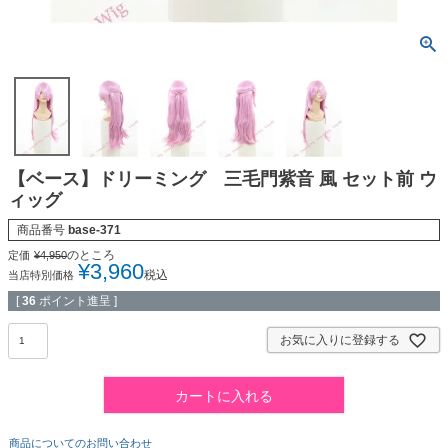
【ベース】ドリーミング 三毛門紫音 風 セット前 ウ
ィッグ
商品番号
base-371
のところ
定価
¥
4,950
¥
3,960
税込
当店特別価格
[
36
ポイント進呈 ]
お気に入りに登録する
カートに入れる
商品についてのお問い合わせ