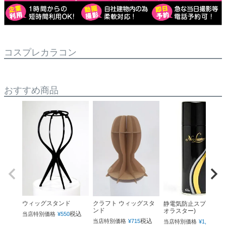
コスプレカラコン
おすすめ商品
ウィッグスタンド
クラフト ウィッグスタ
静電気防止スプレー(ネ
ンド
オラスター)
税込
当店特別価格
¥
550
税込
税
当店特別価格
¥
715
当店特別価格
¥
1,760